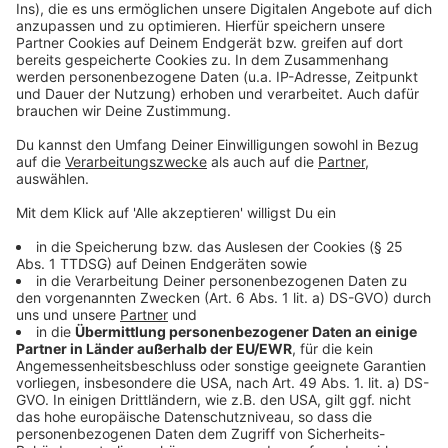
Rechtsanwälte raten dringend davon ab, sich darauf zu
verlassen, dass die Justiz überlastet sein könnte. Im
Regelfall ist es so: Bekommt man ein Bußgeld und
legt man dann gegen den Bescheid Widerspruch ein,
müssen die Staatsanwaltschaften innerhalb von sechs
Monaten reagieren. Prinzipiell ist es so: Je mehr Leute
Einspruch einlegen, desto aufwändiger für die Justiz.
Aber: In Köln beispielsweise konnten Verjährungen
abgewendet werden, weil in der Justiz dann am
Wochenende gearbeitet wurde, sagt die Deutsche
Justiz-Gewerkschaft.
Autor: José Narciandi
Anzeige