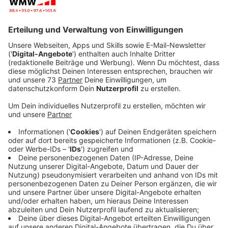
Veröffentlicht:
Dienstag, 13.08.2024 08:47
Anzeige
Staatsanwaltschaften in NRW überlastet
Anzeige
Es kommt ein Bußgeldbescheid nach Hause und es
droht ein Fahrverbot. Man legt Widerspruch ein und
hört nie wieder was. Genau das könnte in NRW
passieren. Hintergrund ist: Die Staatsanwaltschaften
sind überlastet. Inzwischen hat das
NRW-
Justizministerium
eine Abfrage bei allen
Staatsanwaltschaften gestartet, so ein Sprecher auf
Anfrage. Denn, wie viele Bußgeldbescheide liegen
bleiben, kann aktuell niemand beantworten. Die