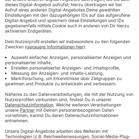
Antworten zu sammeln und auszuwerten dauere seine
Zeit. Man hoffe, dass man möglicherweise Ende
nächster Woche (19. August 2024) schon was sagen
könne, so der Sprecher. Die
Deutsche Justiz-
Gewerkschaft
hatte laut gemutmaßt, dass
Verkehrssünder in NRW massenhaft straffrei davon
kommen. Es würden um die 800 Mitarbeiterinnen und
Mitarbeiter in den Geschäftsstellen der
Staatsanwaltschaften und Gerichte fehlen - man sei
überlastet.
Anzeige
Rechtsanwälte warnen vor leichtfertigem
Verhalten
Anzeige