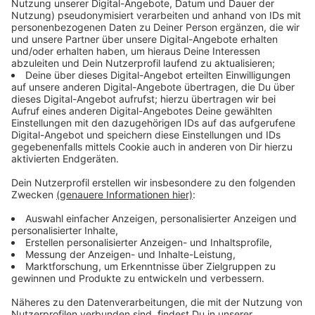
einsparen kann. Die Außenbeleuchtung der Museen
könnte abgeschaltet, Klima-Anlagen in den Büros
runtergeregelt werden. Es wird auch überlegt, den
geplanten Ganzjahresbetrieb im Textilwerk in Bocholt
um mindestens zwei Jahre zu verschieben. Generell
könnte die Raumtemperatur in den
Ausstellungsräumen auf 19 Grad gesenkt werden. Für
die Exponate in den Ausstellungen wäre diese
Absenkung unproblematisch, sagt der LWL. Und einige
der LWL-Industriemuseen könnten zeitweise im Winter
schließen, ist auch angedacht.
Wenn es nach den Plänen von Wirtschaftsminister
Harbeck geht, müssen unsere Einzelhändler ab dem 1.
September ihre Leuchtreklame abends und nachts
ausschalten und die hell erleuchteten Schaufenster
dunkel lassen. Per Verordnung soll das jetzt geregelt
werden. Karin Eksen vom Handelsverband Münsterland
sieht das eher kritisch - gerade in Bezug auf