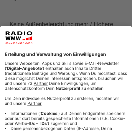
Keine Außenbeleuchtung mehr / Höhere
Preise in Restaurants
Anzeige
So wird das Kreishaus in Borken nachts nicht mehr
angestrahlt. Auch das Rock- und Popmuseum in
Gronau verzichtet schon seit Mitte Juli auf die
Außenbeleuchtung. Und beim "KULT" in Vreden bleibt
nachts die Bodenbeleuchtung dunkel. Der Ahauser Rat
möchte seine konkreten Pläne in der heutigen Sitzung
(30. August 2022) offenlegen. Der Rat Raesfeld hat
das in zwei Wochen vor.
Der Landschaftsverband Westfalen-Lippe - kurz LWL
- diskutiert gerade, wie er in seinen 18 Museen Energie