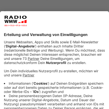
Anzeige
Werden es immer mehr?
Anzeige
Sinas Freund wollte das Problem vor Wochen mit
Fliegengittern lösen – bei dem Wunsch ist es
allerdings geblieben. Sina hat das Gefühl es wird immer
schlimmer und es werden noch mehr Fliegen. Aber
kann das sein? Sina hat Martin Frenk gefragt. Er ist
Kreisgeschäftsführer bei NABU Borken.
"Der Eindruck, dass es jetzt mehr Fliegen im