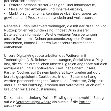
Die Abstimmung ist bereits abgeschlossen.
Es
wurden insgesamt
40 Stimmen
abgegeben.
Anzeige
Welche Daten die Schufa überhaupt sammelt
Anzeige
Die Schufa erhält von ihren Vertragspartnern
Informationen etwa über die Eröffnung von
Girokonten, die Ausgabe von Kreditkarten, den
Abschluss von Leasingverträgen und Krediten. Nach
Angaben der Schufa bedarf es auf Grundlage der
Datenschutz-Grundverordnung (DSGVO) für die