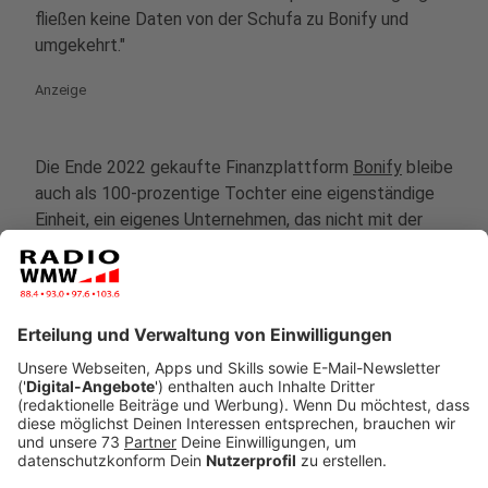
fließen keine Daten von der Schufa zu Bonify und
umgekehrt."
Anzeige
Die Ende 2022 gekaufte Finanzplattform
Bonify
bleibe
auch als 100-prozentige Tochter eine eigenständige
Einheit, ein eigenes Unternehmen, das nicht mit der
Schufa verschmolzen werde. Allerdings gibt es noch
einen weiteren Kritikpunkt, nämlich der, dass Bonify
Kredite ohne Schufa-Auskunft beziehungsweise für
Menschen mit schlechter Schufa-Auskunft anböte.
Für teilweise hohe Zinssätze. Ein gefährliches
Unterfangen für Menschen, die sich im Vorfeld schon
verschuldet haben und dennoch auf Geld angewiesen
seien.
Anzeige