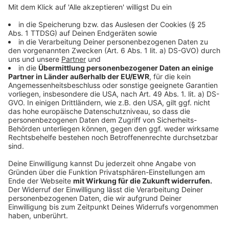
Übermittlung keiner konkreten Einwilligung der
Verbraucher mehr durch Unterzeichnung einer Schufa-
Klausel. Rechtsgrundlage sei demnach das Vorliegen
eines "berechtigten Interesses" an der
Datenverarbeitung. Die Schufa speichert zudem
persönliche Daten wie Name, Geburtsdatum und
Anschrift, hat aber keine Informationen etwa über das
Einkommen einer Person.
Anzeige
Welcher Schufa-Score normal ist
Anzeige
Anhand der gesammelten Daten errechnet sich der
Basisscore. Dieser beschreibt auf einer Skala von 0 bis
100 Prozent eine Wahrscheinlichkeit, mit der ein