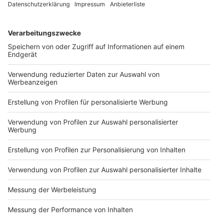
Verbraucher finanziellen Verpflichtungen nachkommen
wird. Je höher der Score, umso höher die
Kreditwürdigkeit. Die Schufa unterteilt fünf Klassen:
74,2 Prozent befinden sich in der
höchsten Kategorie "Hervorragend", 12,6 Prozent in
der zweiten Klasse "Gut". In der untersten Kategorie
landen automatisch alle Personen mit offenen
Zahlungsausfällen, derzeit werden 8,9 Prozent mit
dem Scorewert von "Ungenügend" geführt.
Anzeige
Wer darf eine Schufa-Auskunft einholen und
was steht drin?