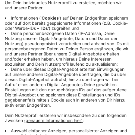
Habt ihr schon mal euren Schufa-Score
abgefragt?
Irgendwann trifft es doch mal jeden. Um
beispielsweise sich für eine neue Wohnung zu
bewerben, erwartet der Vermieter einen Schufa-
Score. Den muss man bei der Firma Schufa Holding
GmbH beantragen, um zu zeigen, wie kreditwürdig
man ist. Habt ihr das schon einmal machen müssen?
Ja, mehrmals. Alles im grünen Bereich.
45%
Bislang nur einmal.
30%
Noch nie. Warum auch?
25%
Das weiß ich nicht.
0%