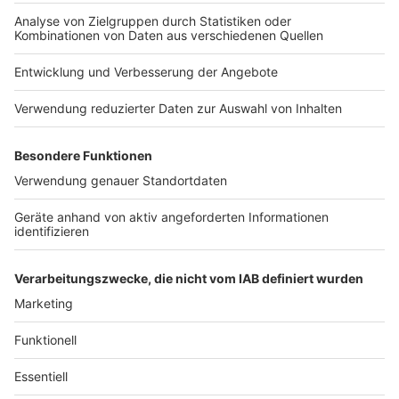
Anzeige
Unternehmen, aber auch Einzelpersonen wie Vermieter
können bei berechtigtem Interesse Auskünfte
einholen. Von der Schufa erhält dann zum Beispiel eine
Bank jedoch keine konkrete Auflistung der einzelnen
Verpflichtungen des Kunden, sondern dessen Score.
Und obwohl dieser Wert großen Einfluss hat, hängt
nicht von ihm alleine ab, ob ein Geschäft zustande
kommt oder ein Kredit gewährt wird. Kreditgeber
berücksichtigen weitere Faktoren wie zum Beispiel die
Vermögenssituation des Kunden.
Anzeige