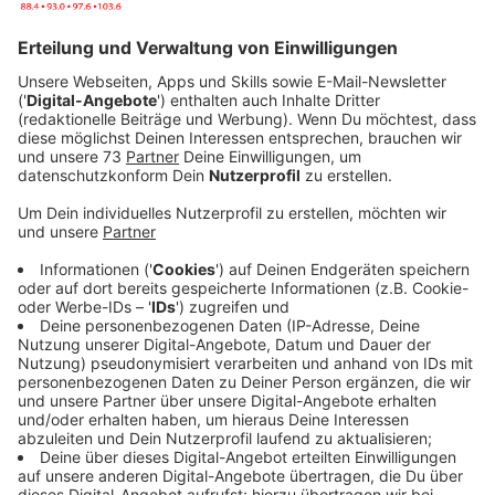
Anzeige
Die Single "Komet" vereint die vielleicht zwei größten
Künstler unterschiedlicher Generationen und ist ein
Mix aus Pop, Rock und Hiphop. Klassische Lindenberg-
Klänge werden mit dem Rap des 25-jährigen
aufstrebenden Megastars verbunden. Für die, die von
Apache 207 noch nicht gehört haben: Er ist ein
deutscher Rapper und Sänger mit türkischen Wurzeln.
Mit einigen Nummer Eins-Hits wie "Roller" oder "Angst"
zählt er zu den erfolgreichsten deutschen Rappern der
vergangenen Jahre. Mit seinem Debütalbum
"Treppenhaus" erreichte er die Spitze der Charts in
Deutschland, Österreich und der Schweiz. Und was
können wir aktuelles zu Udo Lindenberg sagen? Die
deutsche Musik-Legende veröffentlichte 2021
"Udopium", eine umfangreiche Werkschau zur Feier