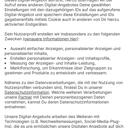
seines 75. Geburtstags inklusive vier neuer Songs. Das
Album erreichte dabei die Nummer zwei der deutschen
Charts.
Nun stehen beide zusammen bei "Komet" im
Rampenlicht und die Single scheint jung und alt zu
verbinden - so zumindest die ersten Reaktionen. Hört
euch den Song hier an.
Anzeige
Wir benötigen Ihre
Zustimmung, um den YouTube
Video-Service zu laden!
Wir verwenden einen Service eines
Drittanbieters, um Videoinhalte
einzubetten. Dieser Service kann