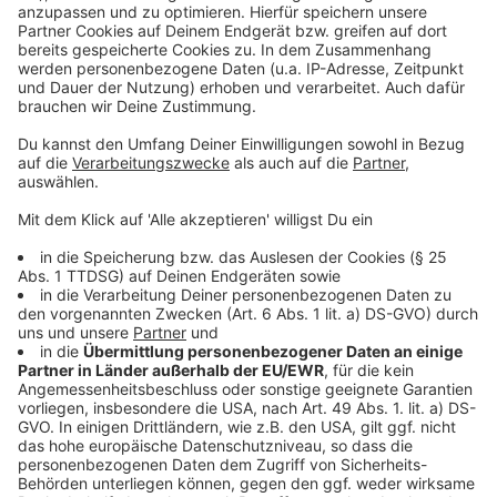
Daten zu Ihren Aktivitäten
sammeln. Bitte lesen Sie die
Details durch und stimmen Sie der
Nutzung des Service zu, um dieses
Video anzusehen.
Mehr Informationen
Udo Lindenberg meldet sich nach fast eineinhalb
Jahren mit einer Kollaboration mit Apache 207 zurück.
Akzeptieren
Der Song des ungewöhnlichen Duos ist bei uns zu
powered by
Usercentrics Consent
hören.
Management Platform
Anzeige
Anzeige