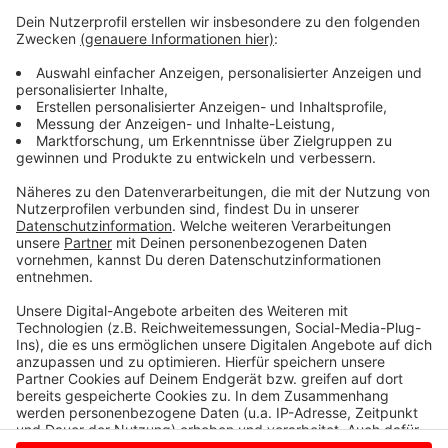
U16 Wahl werden dann an den Landes-jugendring
übermittelt. Der veröffentlicht die gesammelten
Ergebnisse aus ganz NRW: Als politisches
Meinungsbild der Jugendlichen, die offiziell noch nicht
wählen dürfen. Rhede ist der einzige Ort hier im Kreis
Borken, in dem es eine U16-Kommunalwahl gibt.
Weitere Infos zu der U16-Kommalwahl in Rhede
gibt es hier
Anzeige
Anzeige