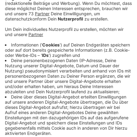
Veröffentlicht:
Donnerstag, 27.08.2020 17:28
Anzeige
Vor allem 12- bis 15-Jährige sind gefragt
Anzeige
Das Jugendwerk Rhede möchte Jugendlichen, die am
13. September noch nicht wählen dürfen, schon mal
einen Einblick geben, wie eine Wahl abläuft und wie
Demokratie funktiert. Deshalb findet ab Montag eine
U16-Kommunalwahl in Rhede statt, natürlich unter
Einhaltung der Corona-Regeln. Im Jugendhaus Gönni
und in der Villa Bacho können die Jugendlichen 4 Tage
lang ihre Stimme für eine Partei und einen
Bürgermeisterkandidaten abgeben. Die Ergebnisse der