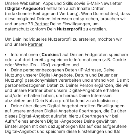
Anzeige
Von Bambinis bis Erwachsene - Jeder ist
willkommen
Anzeige
In diesem Jahr findet der Raesfelder Volkslauf zum
34.Mal statt. Das "Miteinander Sport machen" steht
beim Raesfelder Volkslauf im Vordergrund. Egal ob
Anfänger oder mit Lauferfahrung. Jeder kann
mitmachen. Jeder Teilnehmer wird mit einer Urkunde
geehrt und die besten der Altersklassse bekommen
einen Pokal. Die Teilnahme ist sowohl als Gruppe, als
auch als Einzelstarter möglich. Ihr könnt Euch noch bis