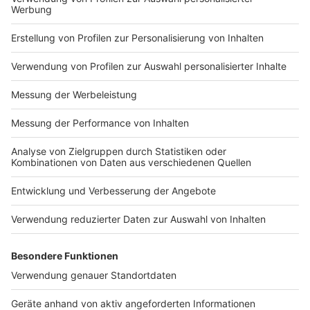
"Wir wollen nicht gucken was ihr nicht könnt,
sondern was ihr könnt!",
an den Satz von Tim Mälzer erinnert sich Papa Klaus
zurück. Ayla Marie und ihre Eltern sind zufrieden und
stolz, dass sie mitgemacht hat und sogar als
Küchenchefin glänzen konnte. Das Ergebnis des
Projekts: Das Restaurant wurde samt Küche und
Service nur von den Menschen mit Down Syndrom
geleitet und einige von Ihnen haben Praktika-
Angebote aus der Heimat bekommen. Ayla Marie hat
tolle Menschen kennen gelernt und macht mit Ihrem
Berufsvorbereitungsjahr in der Küche einer inklusiven
Kita aktuell weiter. Papa Klaus wünscht sich,
"dass Inklusion weiter erwachsen wird,"