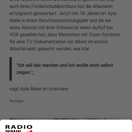
auch ihren Förderschulabschluss hat die Ahauserin
erfolgreich gemeistert. Jetzt mit 18 Jahren ist Ayla
Marie in ihrem Berufsvorbereitungsjahr und als sie
eines Abends mit ihrer Schwester einen Aufruf bei
VOX gesehen hat, dass Menschen mit Down Syndrom
für eine TV-Dokumentation zur Arbeit im ersten
Arbeitsmarkt gesucht werden, war klar:
"Ich will das machen und ich wollte mich selbst
zeigen.",
sagt Ayla Marie im Interview.
Anzeige