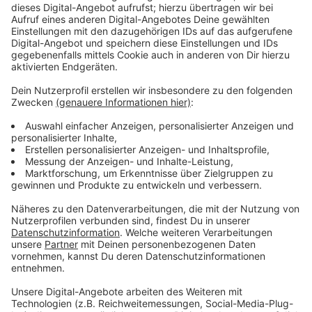
Interview mit uns. Seine Frau Kerstin und er waren
zunächst positiv überrascht über die eigenständige
Bewerbung von Ayla Marie bei
"Zum Schwarzwälder
Hirsch"
.
Das Ganze war ein Projekt mit 13 Menschen
mit Down Syndrom, die in kurzer Zeit gelernt haben ein
Restaurant zu führen und um zu zeigen, was in Ihnen
steckt. Am nächsten Tag kamen den Eltern auch
Bedenken, die sie der Produktionsfirma geäußert
haben und zum Schluss doch begraben konnten. Im
Gespräch wird klar wie stolz die beiden auf ihre
Tochter sind. Dass sie sich getraut hat, nicht nur für ihr
eigenes Leben, sondern vor allem um mit ihrem
Anliegen für alle Menschen mit Down Syndrom an die
Öffentlichkeit zu treten.
"Wir sind keine Aliens, wir sind alle gleich und
man sollte uns Menschen mit Down Syndrom
etwas zutrauen!",