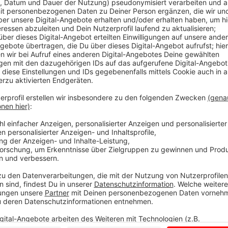
Der Jugendliche, der gestern einen Polizei- und Feu
Gesamtschule ausgelöst hat, wollte mit der Schreck
angeben. Das hat er der Polizei beim Verhör gestand
von selbst gelöst. So hat er es bei der Polizei zu Pr
genauso abgelaufen ist, muss sich zeigen, hat uns vo
durchaus die Möglichkeit, die Szene in der Schule n
Tränengas aus der Pistole wurden gestern Vormittag 
Anzeige
15 jähriger Schüler schießt mit Schreckschu
Tränengas