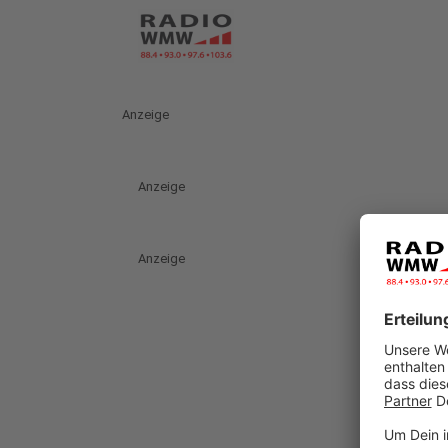
Anzeige
Anzeige
Anzeige