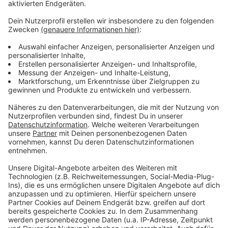
Im Topspiel bei Fortuna Köln will Bocholt wieder
zurück in die Erfolgsspur finden. Die Domstädter
stehen mit zwei Punkten vor Bocholt auf dem dritten
Tabellenplatz. Der FC Bocholt kann also mit einem
Sieg zurück in die ,,Top Drei” der Regionalliga West.
Der Rückstand auf Ligaprimus Alemannia Aachen
beträgt sechs Spieltage vor Saisonende 14 Punkte.
Ob Bocholt morgen (13.04) in Köln zurück in die Spur
findet, hört ihr wie gewohnt bei uns. Wir übertragen die
Partie live ab 14 Uhr.
Anzeige