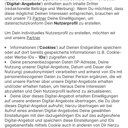
vorbeiziehen.
Veröffentlicht:
Freitag, 12.04.2024 06:36
Anzeige
Raus aus der sportlichen Krise
Anzeige
In der Rückrundentabelle steht der 1.FC Bocholt auf
einem Abstiegsplatz. Im Jahr 2024 gelangen den
,,Schwatten” nur zwei Siege und seit mittlerweile vier
Spielen hat der FC kein eigenes Tor mehr erzielt.
Kurzum: Es läuft nicht. Nach der Heimniederlage gegen
Fortuna Düsseldorf II gab es am letzten Wochenende
(06.04.2024) sogar die ersten Pfiffe gegen die
Mannschaft.