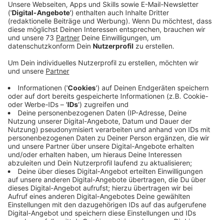
Veröffentlicht:
Dienstag, 04.11.2025 14:45
Anzeige
Tombola Preise für den guten Zweck
Anzeige
Am 22. November 2025 veranstaltet das Gymanisum
Remigianum in Borken einen Infotag an der Schule. Die
Klasse 6c hat sich für diesen Tag eine ganz besondere
Aktion ausgedacht. Sie veranstalten eine Tombola in
Ihrem Klassenraum! Damit möglichst viele Preise bei
der Tombola zur Auswahl stehen, sind die Schülerinnen
und Schüler gemeinsam im Westmünsterland
unterwegs um bei den Unternehmen hier bei uns nach
Preisen zu fragen. Unter anderem eine Kettensäge