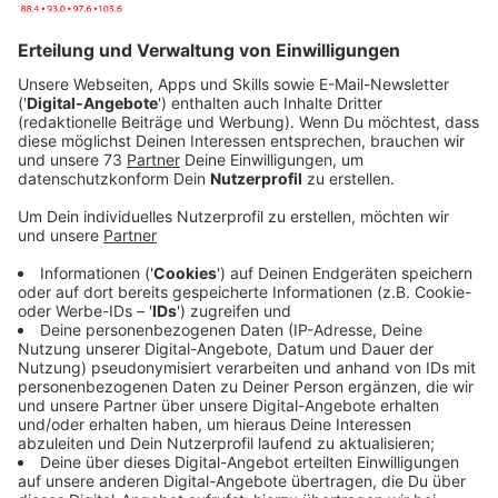
Anzeige
Spezielle Luftfilter
Anzeige
Eine sehr gute Idee hatte jetzt zum Beispiel die Firma
Trox aus dem Isselburger Ortsteil Anholt. Sie hat
spezielle Luftfilter entwickelt, die die Aerosole
ansaugen, über die sich das Virus verbreitet, sagt
Firmensprecher Daniel Gerner.
Anzeige
Tolle Corona Ideen - Trox