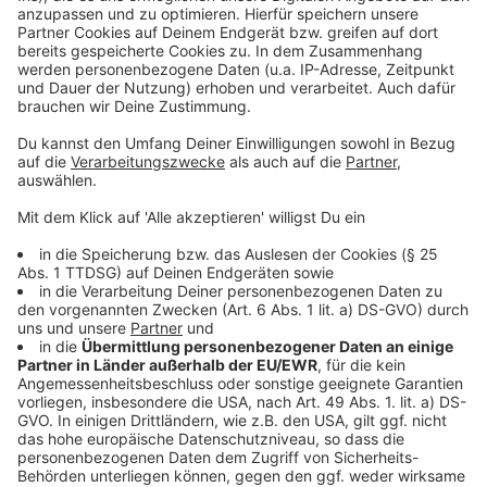
An Privatleute werden die Trox-Lüfter nicht verkauft,
deshalb muss man sich bei Interesse immer an den
Fachhandel vor Ort wenden, sagt Gerner. Je nach
Größe des Raums gibt es zwei Ausführungen für bis zu
3.500 Euro. Nur ein paar Kilometer weiter bei VKF
Renzel in Heelden hatte man eine ähnliche Idee. Auch
hier werden Luftfilter und anderes Anti-Viren Zubehör
verkauft - und zwar über einen eigenen Online-Vertrieb
und auch an Privatleute im Unterschied zu TROX.
Anzeige
Anzeige