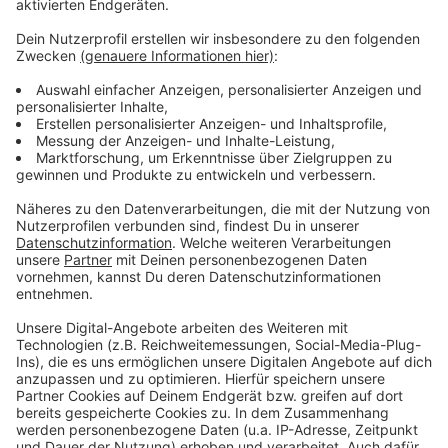
überqueren und hatte dabei anscheinend die
herankommende Regionalbahn übersehen. Der Wagen
wurde von dem Zug erfasst und noch rund 50 Meter
mitgeschleift. Der Fahrer und eine Beifahrerin in den
70ern waren sofort tot, eine weitere Rentnerin in dem
Wagen starb kurze Zeit später. Die Rettungskräfte
konnten ihr nicht mehr helfen. Im Einsatz waren
außerdem Polizei, Feuerwehr, Bundespolizei, ein
Rettungshubschrauber und Seelsorger. Sie betreuten
auch die Fahrgäste im Zug, sie wurden anschließend
weiter transportiert. Die Zugstrecke zwischen Bocholt
und Wesel bleibt bis Freitag nacht gesperrt.
Anzeige