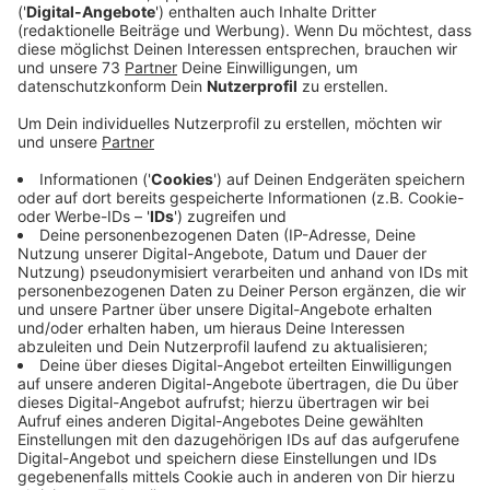
Veröffentlicht:
Freitag, 24.04.2020 14:52
Anzeige
Alle drei Insassen des Autos tödlich verletzt
Anzeige
An der Zugstrecke zwischen Bocholt und Hamminkeln
gibt es an einigen kleineren Straßen noch
unbeschrankte Bahnübergänge und dort hat es in der
Vergangenheit schon einige schwere Verkehrsunfälle
gegeben. Am Freutagnachmittag ist an der Strecke
erneut ein Auto mit einem Zug zusammengestoßen.
Passiert ist das Ganze gegen 14 Uhr 20 am
Bahnübergang Lankernbrok in Dingden. Ein 81-jähriger
Autofahrer aus dem Kreis Wesel wollte die Gleise