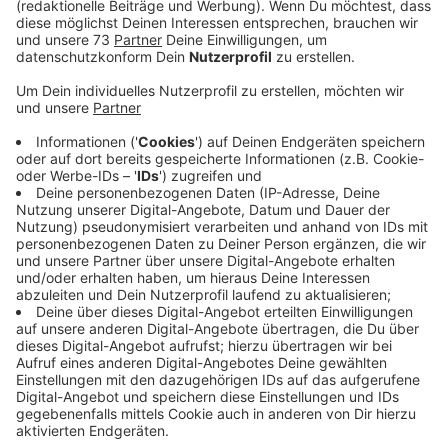
Anzeige
Web-Seminare für Einsteiger
Anzeige
Tobit.Software und Ahaus Marketing haben
gemeinsamt ein Lieferportal gestartet, um den Handel
und Gastronomen in der Corna-Krise zu unterstützen.
Aktuell sind schon 66 Unternehmen in Portal "Wer
liefert was in Ahaus" vertreten. Einige verkaufen ihre
Produkte schon in einem kleinen Onlineshop. Um das
allen Unternehmen zu ermöglichen, bietet
Tobit.Software ab heute zwei Web-Seminare an. Dort
werden die wichtigsten Grundlagen zum Aufbau
eigener Webseiten und Onlineshops vermittelt. Auf
der Ahauser-Plattform werden alle lokalen