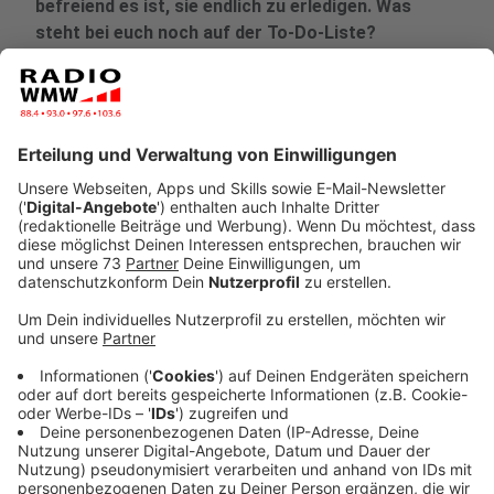
befreiend es ist, sie endlich zu erledigen. Was
steht bei euch noch auf der To-Do-Liste?
Veröffentlicht:
Dienstag, 17.06.2025 05:36
Anzeige
Warum es so gut tut, Dinge endlich zu
erledigen
Anzeige
Fast jeder hat sie: Diese eine Sache, die schon längst
erledigt sein sollte, aber immer wieder aufgeschoben
wird. Oft sind es Kleinigkeiten, die in wenigen Minuten
erledigt wären – trotzdem fehlt manchmal die
Motivation oder es kommt einfach immer wieder