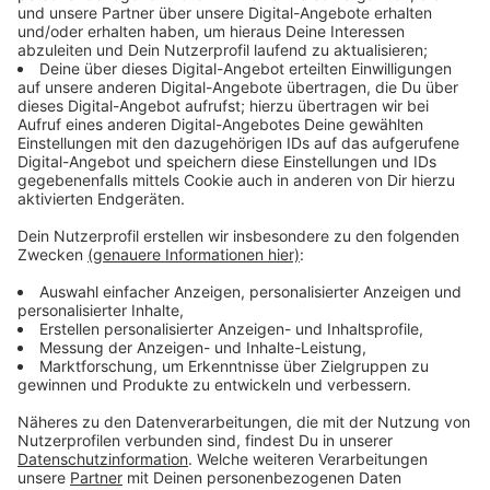
etwas dazwischen. Das kann die Steuererklärung sein,
das Streichen einer Wand, das Putzen der Schuhe oder
das Sortieren von Unterlagen.
Das Gefühl, eine solche Aufgabe endlich abzuhaken,
ist dafür umso schöner. Viele berichten, dass sie sich
danach befreit und erleichtert fühlen – ganz egal, ob
die Aufgabe auf einem Zettel, im Handy oder einfach
nur im Kopf stand. Psychologen erklären: Wenn wir
etwas erledigen, das uns schon länger beschäftigt,
setzt unser Gehirn Glückshormone frei. Das motiviert
und sorgt für ein gutes Gefühl.
Wir möchten von euch wissen: Was steht schon länger
auf eurer To-Do-Liste und wartet darauf, endlich
erledigt zu werden? Erzählt uns eure Geschichten –
gerne per WhatsApp-Sprachnachricht.
Anzeige