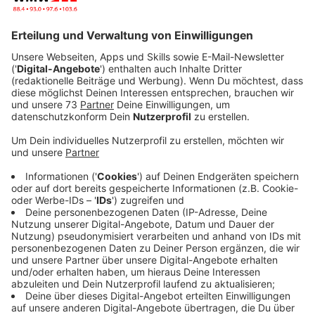
Anzeige
Copy & Paste
Anzeige
Sachen kopieren und einfügen. Geht mit der
Kombination "Steuerung+C" und "Steuerung+V", das
wissen viele. Aber: "Windows-Taste+V" öffnet die
neue Zwischenablage.
Dann gibt es eine Liste mit den Dingen, die vorher
schon mal kopiert wurden. Daraus kann man dann
einfach auswählen. Also: ein kopierter Text oder ein
Bild kann dann noch eingefügt werden, wenn man
danach schon wieder andere in die
Zwischenablage kopiert hatte.