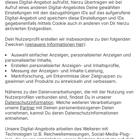
Anzeige
Screenshot machen
Anzeige
Einen Screenshot zu machen, das wissen viele, geht
mit der "Druck“ Taste. Da wird aber gleich der ganze
Bildschirm abfotografiert, sodass man das Bild
hinterher noch schneiden muss. Das geht viel
einfacher: "
Windows-Taste + Umschalttaste+
S" öffnet eine Screenshot-Ansicht, die man bearbeitet
kann. Das heißt, man kann dort mit ein paar kleinen
Werkzeugen seinen Bildausschnitt direkt bearbeiten
und woanders einfügen und muss nicht erst den
Screenshot in ein Bildbearbeitungsprogramm
kopieren.