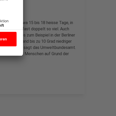
d pro Jahr etwa 15 bis 18 heisse Tage, in
es dagegen fast doppelt so viel. Auch
chter. Sind es zum Beispiel in der Berliner
n am Stadtrand bis zu 10 Grad niedriger
Opfer fordern, sagt das Umweltbundesamt.
ts etwa 5.000 Menschen auf Grund der