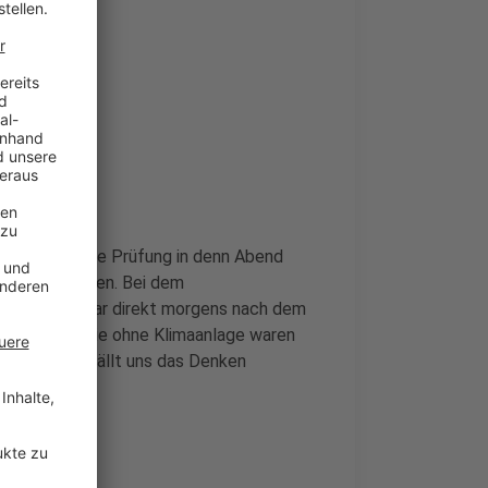
 lernen für eine Prüfung in denn Abend
gehen zu lassen. Bei dem
ösen, und zwar direkt morgens nach dem
inmal ohne. Die ohne Klimaanlage waren
en Nächten fällt uns das Denken