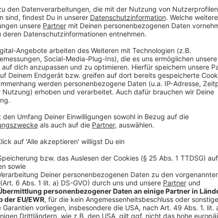
"Man neigt zu schnelleren Entscheidungen"
Anzeige
"Nicht kalt, sondern lauwarm duschen"
Anzeige
Kreis ist hitzemäßig noch gut dabei