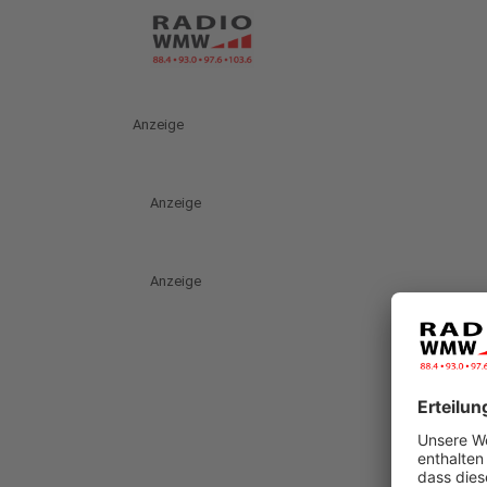
Anzeige
Anzeige
Anzeige