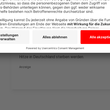
Anzeige
In den letzten 20 Jahren hatten wir hier in der Gegen
Großstädten wie Berlin und Frankfurt am Main waren 
insgesamt hält sich die Hitze hier auf dem Land schle
Innenstadt nachts 26 Grad kann die Temperatur scho
sein. Trotzdem wird die Hitze auf Dauer auch mehr 
Experten rechnen damit, dass Mitte des Jahrhunder
Hitze in Deutschland sterben werden.
Anzeige