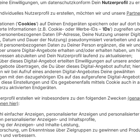
Veröffentlicht:
Montag, 10.08.2020 08:45
Anzeige
Ruhig angehen lassen
Anzeige
Sie rät uns deshalb, wichtige Dinge wie zum Beispiel
oder Morgen zu legen und wenn möglich, es ruhig an
Forschungsprojekt mussten Studierende Aufgaben l
Aufstehen - einmal in Räumen mit Klimaanlage und e
um ganze 13 Prozent langsamer. Denn nach tropisch
besonders schwer.
Anzeige