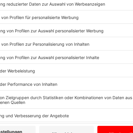
Halten Sie einen geregelten Tagesablauf ein!
Auch und gerade in Krisenzeiten ist es wichtig, eine
Stehen Sie immer zur gleichen Zeit auf, erledigen Si
Freizeit genießen können. Auch die Mahlzeiten sollt
einnehmen. Gehen Sie auch zur üblichen Zeit Schlafen
Schöpfen Sie zusätzliche Kraft!
Benutzen Sie Worte, die Ihnen und anderen Mut mach
eigenen Stärken bewusst: In Krisen dominieren vorn
sich auf das, was nicht funktioniert. Um den seelisc
man sich ganz bewusst machen, was gut funktioniert
liegen.
Behalten Sie Humor!
„Humor ist, wenn man trotzdem lacht!" sagte der Vo
Hoffnung, ein Schmunzeln macht Vieles erträglicher.
angespannten Situationen zu einem Späßchen aufgele
sowieso gerade nicht zu ändern ist.