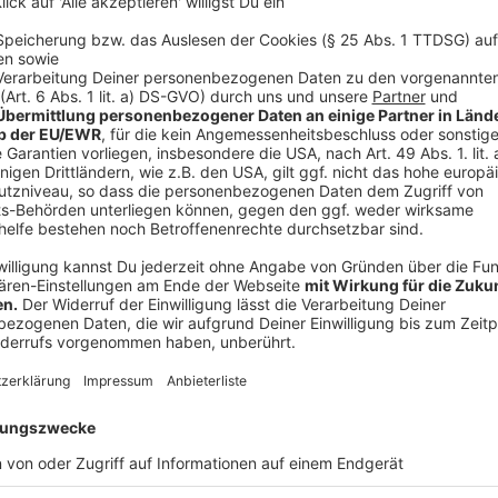
Setzen Sie sich Ziele!
Das vermittelt Ihnen das Gefühl, dass Sie in Krisenze
bleiben müssen. Die Ziele müssen aber unter den der
erreichbar sein. Machen Sie dazu eine Liste, was Sie
allem die Sachen vor, die Sie schon lange vor sich h
Lenken Sie sich ab!
Beschäftigen Sie sich ganz bewusst nicht mit dem Co
Gesprächsthema. Reden Sie über Ihre Hobbies, eine t
einen interessanten Film. Hören Sie so oft als möglic
Bleiben Sie mit Kopf und Körper aktiv!
Sich treiben lassen schlägt aufs Gemüt. Engagieren S
Einkaufsdiensten für ältere Menschen, die gerade be
auf Ihre Nachbarschaft und informieren Sie sich über m
nächsten Umgebung. Gehen Sie spazieren oder treiben