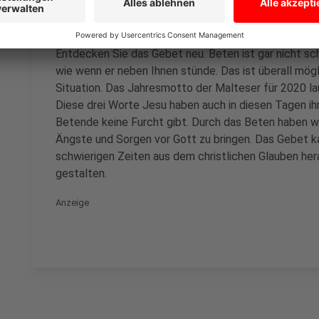
Beten Sie mal wieder!
Entdecken Sie das Gebet neu. Beten ist gar nicht sch
wie wenn er neben Ihnen stünde. Das ist überall mögli
Situation. Das Jahresmotto der Malteser für 2020 lau
Diese drei Worte Jesu haben auch in diesen Tagen ihre
Betende keine Furcht gibt. Durch das Beten haben wir
Ängste und Sorgen vor Gott zu bringen. Das Gebet k
schwierigen Zeiten aus dem christlichen Glauben her
gestalten.
Anzeige