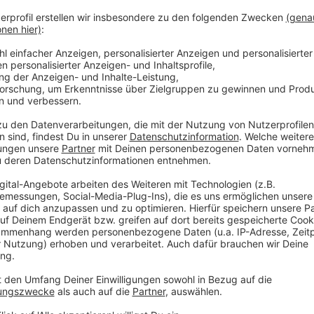
aber wieder Leere, man fühlt sich niedergeschlagen, 
diesem Wechselbad der Gefühle soll man nichts Wich
darüber schlafen.
Sprechen Sie darüber!
Teilen Sie ihre Sorgen und Befürchtungen mit Angehö
und Kollegen – am Telefon oder mit einer E-Mail und
schreibt, muss auch seine Gefühle in Worte fassen.
verarbeitet werden. Das hilft in Krisensituationen.
Nehmen Sie aktiv Kontakt auf!
Es ist unbedingt notwendig, die sozialen Kontakte i
aufrecht zu erhalten und zu pflegen.
Telefonieren Sie, chatten Sie, skypen Sie oder stell
Fenster oder an den Gartenzaun und reden Sie mit der
Corona. Wechseln Sie das Thema, wenn es Sie oder I
scheint.