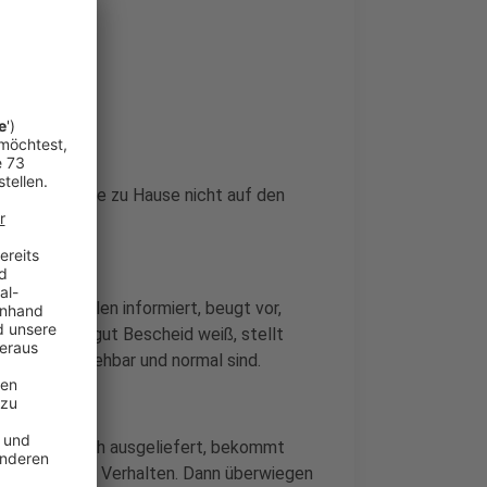
n Kopf
 uns die Decke zu Hause nicht auf den
dlichen Quellen informiert, beugt vor,
önnen. Wer gut Bescheid weiß, stellt
en nachvollziehbar und normal sind.
 Man fühlt sich ausgeliefert, bekommt
zu aggressivem Verhalten. Dann überwiegen