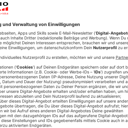
Anzeige
So fällt uns die Decke zu Haus nicht auf de
Anzeige
Der Malteser Seelsorger gibt folgende Tipps, damit
Kopf fällt.
Bleiben Sie gut informiert!
Wer sich regelmäßig aus verlässlichen und unterschie
dass sich belastende Gedanken verselbstständigen k
Sicherheit in einer Situation her, wo Ängste und Sorg
Nehmen Sie ihre Gefühle an!
Schnelle Gefühlswechsel sind in Krisen ganz normal:
Angst, verfällt in Panik, Zorn, Wut oder neigt auch 