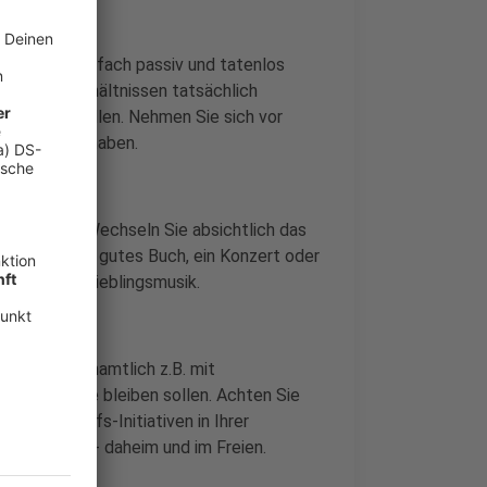
iten nicht einfach passiv und tatenlos
zeitigen Verhältnissen tatsächlich
 erledigen wollen. Nehmen Sie sich vor
ergeschoben haben.
ronavirus. Wechseln Sie absichtlich das
olle App, ein gutes Buch, ein Konzert oder
h auch Ihre Lieblingsmusik.
ie sich ehrenamtlich z.B. mit
sser zuhause bleiben sollen. Achten Sie
ögliche Hilfs-Initiativen in Ihrer
 Sie Sport - daheim und im Freien.