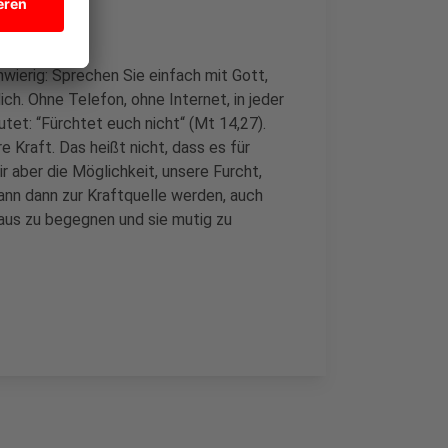
wierig: Sprechen Sie einfach mit Gott,
ch. Ohne Telefon, ohne Internet, in jeder
tet: “Fürchtet euch nicht“ (Mt 14,27).
 Kraft. Das heißt nicht, dass es für
 aber die Möglichkeit, unsere Furcht,
ann dann zur Kraftquelle werden, auch
aus zu begegnen und sie mutig zu