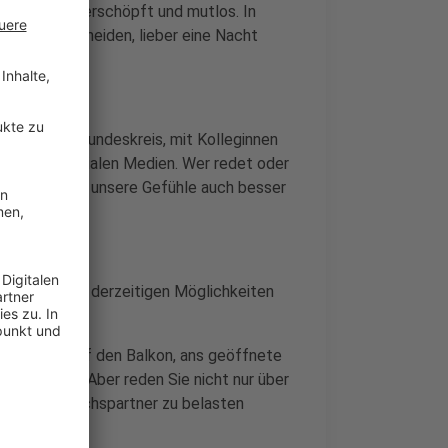
ausgelaugt, erschöpft und mutlos. In
tiges entscheiden, lieber eine Nacht
rigen, im Freundeskreis, mit Kolleginnen
 über die sozialen Medien. Wer redet oder
 Damit können unsere Gefühle auch besser
m Rahmen der derzeitigen Möglichkeiten
en Sie sich auf den Balkon, ans geöffnete
 Nachbarin. Aber reden Sie nicht nur über
hren Gesprächspartner zu belasten