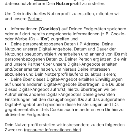
Infoveranstaltungen und Förderprogrammen.
Veröffentlicht:
Dienstag, 31.01.2023 14:28
Anzeige
Tipps
Anzeige
Die Stadt Gronau hat ein regionales Energiesparbuch
mit vielen Tipps veröffentlicht, in Zusammenarbeit mit
dem Münsterland e.V. und der Landesgesellschaft
NRW.Energy4Climate.
Viele der Tipps sind nicht nur
für Gronau und Epe interessant, deshalb haben wir
Euch hier die Broschüre bereit gestellt.
Anzeige