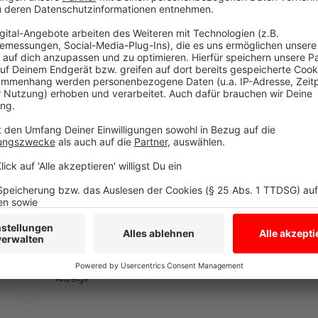
Die Testzentren in den Niederlanden sind werktags v
Uhr sowie samstags, sonntags und an Feiertagen von 
Grenzgänger, die von der Testmöglichkeit Gebrauch
können, dass ihr Wohnsitz in den Niederlanden liegt u
ihre Schule, ihre Universität, ihr Pflegedienst oder ei
wird, in Deutschland ansässig ist. Auf
grenstesten.n
welchen Mitteln dieser Nachweis erbracht werden k
bis mindestens zum 30. Juni zur Verfügung stehen, o
Testpflicht aufhebt.
Mehr Informationen hierzu stellt die niederländis
zur Verfügung
.
Für weitere Fragen, zum Beispiel bezüglich geltende
verweist die Regierung auch auf die
aktuellen Reise
Anzeige