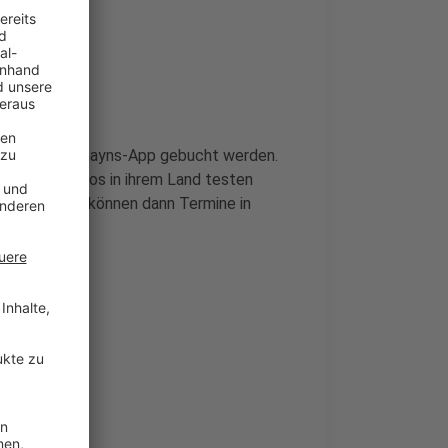
nen über die chayns-App gebucht werden.
auch kostenlos in ihrem Land testen
istrieren und können dann Termine in
io.