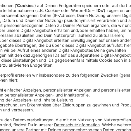
Buchbar über chayns-App
Anzeige
Darauf weist die Euregio hin. Die Test-Termine kön
Niederländische Grenzpendler können sich ab sofort 
lassen. Sie müssen sich einmal auf einer Website reg
verschiedenen Testzentren buchen, meldet die Eureg
Hier geht's zu der Website.
Anzeige
Infos zu Testzentren in den Niederlanden
Anzeige