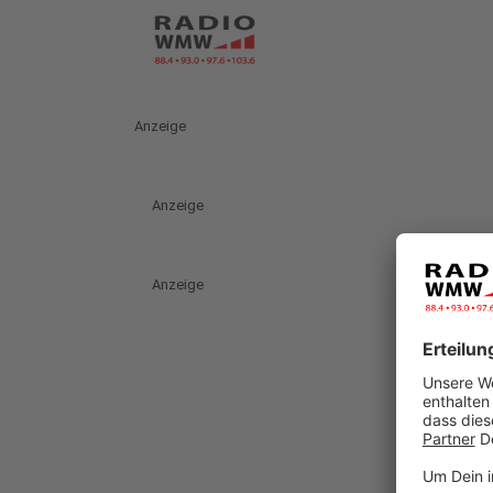
Anzeige
Anzeige
Anzeige