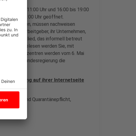
on 08:00 bis 11:00 Uhr und 16:00 bis 19:00
10:00 bis 15:00 Uhr geöffnet.
 machen wollen, müssen nachweisen
nd dass ihr Arbeitgeber, ihr Unternehmen,
n Familienmitglied, das informell betreut
l
kann nachgelesen werden Sie, mit
ann. Die Testzentren werden vom 6. Mai
der bis die Bundesregierung die
che Regierung auf ihrer Internetseite
r Anmelde- und Quarantänepflicht,
hinweise
.