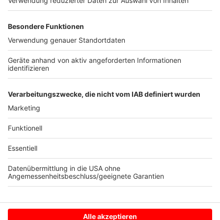
Hochinzidenzgebiet tritt am 6. April 2021 um 0 Uhr in
Kraft. Die Einstufung als Risikogebiet,
Hochinzidenzgebiet oder Virusvarianten-Gebiet erfolgt
nach gemeinsamer Analyse und Entscheidung durch
das Bundesministerium für Gesundheit, das Auswärtige
Amt und das Bundesministerium des Innern, für Bau
und Heimat. Das Robert Koch-Institut veröffentlicht
die Gesamtliste tagesaktuell online.
Anzeige
Anzeige
Anzeige