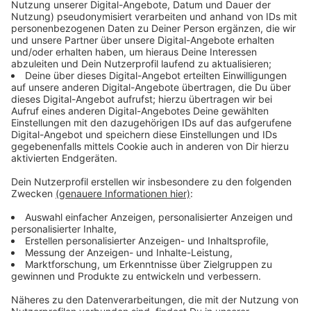
vor der Einreise vorgenommen worden sein. Für
Pendler, die die Grenze wegen ihres Berufs, ihres
Studiums oder ihrer Ausbildung regelmäßig überqueren
müssen, ist ein negativer Test 72 Stunden gültig, so
dass sie sich bis zu zwei Mal in einer Arbeitswoche
testen lassen müssen. Das entspricht ähnlichen
Regelungen in Niedersachsen und Rheinland-Pfalz. Die
Einhaltung der Testpflicht wird durch
Stichprobenkontrollen der Bundes- und Landes-Polizei
überprüft. Der niederländische Ministerpräsident Rutte
und Ministerpräsident Laschet hatten bereits am
Freitag gemeinsam dazu aufgerufen, nicht notwendige
Reisen in das Nachbarland zu vermeiden.
Ministerpräsident Armin Laschet: "Gerade nach der
heutigen Einstufung der Niederlande als
Hochinzidenzgebiet müssen wir den Grenzverkehr auf
das Notwendige reduzieren. Für diejenigen, die
trotzdem reisen müssen, haben wir klare Regeln