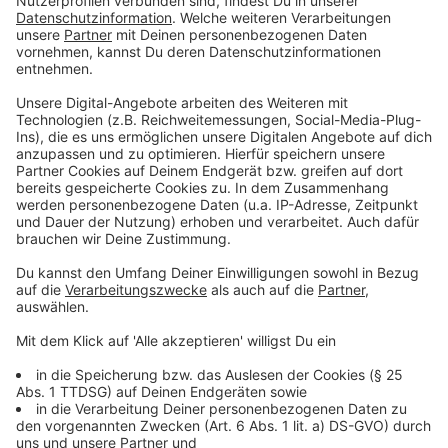
geschaffen. Die Testpflicht für Einreisende ist ein
wichtiger Baustein in der Pandemiebekämpfung. Tests
helfen, Infektionen zu entdecken und die
Virusverbreitung zu verhindern. Für den
grenzüberschreitenden Lebensalltag von Pendlern
haben wir eine Lösung gefunden, die sowohl der
pandemischen Lage als auch der Lebenswirklichkeit
der Menschen gerecht wird." Nordrhein-Westfalen
arbeitet gemeinsam mit seinen europäischen Nachbarn
in der von Ministerpräsident Laschet ins Leben
gerufenen "Cross Border Taskforce Corona", um die
Fragen zu klären, die die Entscheidung der
Bundesregierung nach sich zieht. Ministerpräsident
Armin Laschet weiter: "Wieder bewährt sich die Task
Force, die wir vor einem Jahr gegründet haben. Wir
stehen im engen Austausch mit unseren
niederländischen Freunden, um alle aufkommenden
Fragen und Probleme schnell zu lösen."