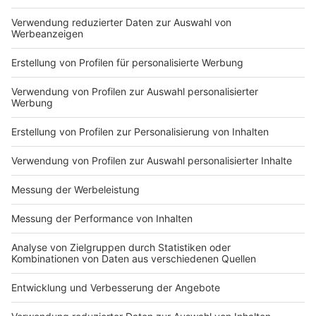
negativer Test 72 Stunden, so dass in sechs Tagen
zwei Tests notwendig sind.
In allen übrigen Fällen ist ein negativer Test nur 48
Stunden ab Testvornahme gültig.
Ausgenommen von der Testpflicht sind kraft
Bundesrechts Durchreisende sowie Transporteure, die
weniger als 72 Stunden in Deutschland bleiben.
Weitere Ausnahmen können beim zuständigen
Gesundheitsamt beantragt werden.
Zusätzlich zur Testpflicht besteht zudem eine
Anmeldepflicht für Einreisende
aus den
Niederlanden. Von der Anmeldepflicht sind
Durchreisende und Aufenthalte unter 24 Stunden
ausgenommen.
Die Niederlande sind bereits seit dem 17. Oktober
2020 als Risikogebiet eingestuft. Die Einstufung zum