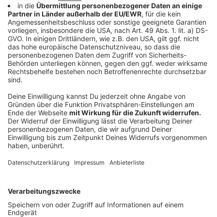
Als Tests werden sowohl PCR-Tests als auch PoC-
Schnelltests eines befugten medizinischen
Dienstleisters sowie Selbsttests unter Aufsicht
fachkundigen Personals akzeptiert. Der Testnachweis
kann auf Papier oder in digitaler Form – zum Beispiel
durch Vorzeigen eines Dokuments auf dem
Mobiltelefon – erbracht werden. Der Testnachweis ist
grundsätzlich bereits bei Einreise mitzuführen.
Grenzpendlern ist es gestattet, den Test nach
Einreise unverzüglich – etwa unmittelbar nach Ankunft
am Arbeitsplatz – nachzuholen.
Wer regelmäßig mehrmals pro Woche enge
Familienangehörige (Verwandte 1. Grades, Ehegatte,
Lebenspartner, Lebensgefährte, Kinder aufgrund
geteilten Sorgerechts oder Umgangsrechts) auf der
anderen Seite der Grenze besucht, muss sich
ebenfalls regelmäßig testen lassen. Analog zur
Regelung für die Grenzpendler gilt in diesen Fällen ein