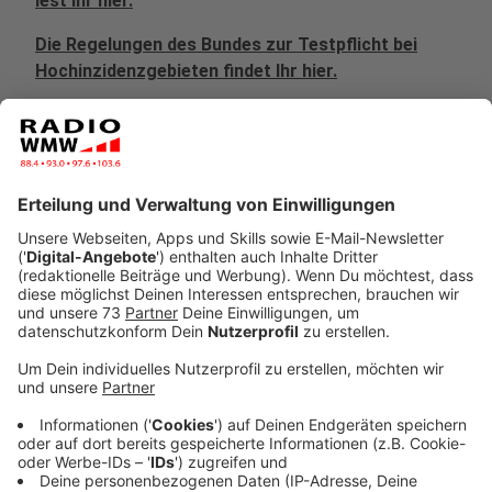
lest ihr hier.
Die Regelungen des Bundes zur Testpflicht bei
Hochinzidenzgebieten findet Ihr hier.
Anzeige
Infos vom Kreis Borken
Anzeige
Der Kreis Borken schreibt dazu:
Die Bundesregierung hat die Niederlande heute, 4. April
2021, mit Wirkung zum 6. April 2021 als
Hochinzidenzgebiet eingestuft. Damit gilt ab Dienstag
bei Einreise aus dem Nachbarland grundsätzlich die
Pflicht zum Mitführen eines aktuellen
Testnachweises. Der Test darf höchstens 48 Stunden