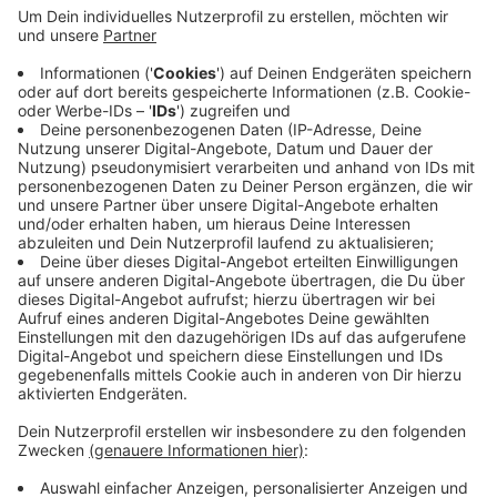
Veröffentlicht:
Freitag, 04.10.2019 06:00
Anzeige
Notwendig sind die Reifen ab Temperaturen um die
sieben Grad. Um den Wechsel noch rechtzeitig
vorzunehmen ist eine frühe Terminvereinbarung
notwendig. Viele Werkstätten senden deshalb jetzt
schon Erinnerungsschreiben raus.
Anzeige
Anzeige