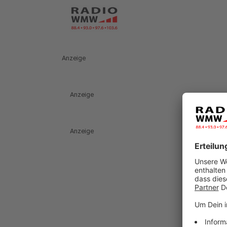
Anzeige
Anzeige
Anzeige