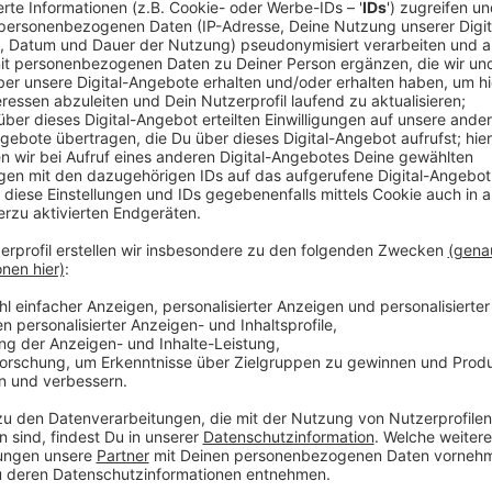
Anzeige
Mit dem Telenotarzt können Patienten in einem Ret
von einem Notarzt behandelt werden. Das ist mithilf
und Rettungswagen möglich. Über diese Schaltung ka
können auch Daten übertragen werden - wie etwa de
es eine spezielle technische Ausrüstung und Notärzt
sind in einer Leitzentrale rund um die Uhr erreichbar
Jahren in der der Telenotarzt eingeführt wurde, inzw
Städten in NRW - in einigen Städten ist diese Techn
Anzeige
Hier gibt es bereits den Telenotarzt
Anzeige