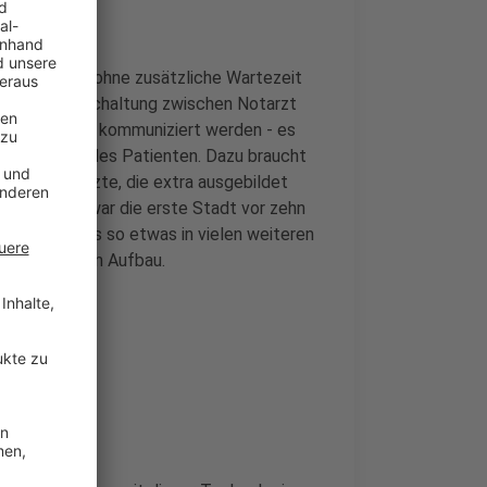
tungswagen ohne zusätzliche Wartezeit
e einer Liveschaltung zwischen Notarzt
nn nicht nur kommuniziert werden - es
r Blutdruck des Patienten. Dazu braucht
innen und Ärzte, die extra ausgebildet
 sind. Aachen war die erste Stadt vor zehn
ischen gibt es so etwas in vielen weiteren
ologie noch im Aufbau.