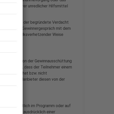
er sich anderer unredlicher Hilfsmittel
en, bei denen der begründete Verdacht
 RADIO WMW (Gewinnergespräch mit dem
zender oder volksverhetzender Weise
s
t haben, sind von der Gewinnausschüttung
träglich fest, dass der Teilnehmer einem
verwirklicht hat bzw. nicht
er Gewinnspielanbieter diesen von der
nners öffentlich im Programm oder auf
enn dieser ausdrücklich einer