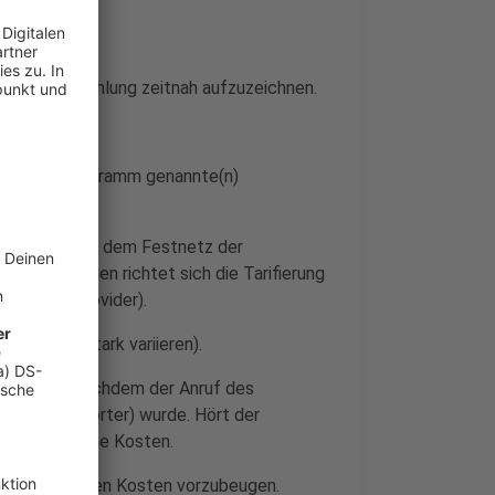
 der Ausstrahlung zeitnah aufzuzeichnen.
er die im Programm genannte(n)
wahl 02861 aus dem Festnetz der
ch. Im Übrigen richtet sich die Tarifierung
 (Netz/ Provider).
obil kann stark variieren).
ustande, nachdem der Anruf des
nrufbeantworter) wurde. Hört der
ntstehen keine Kosten.
vorhergesehenen Kosten vorzubeugen.