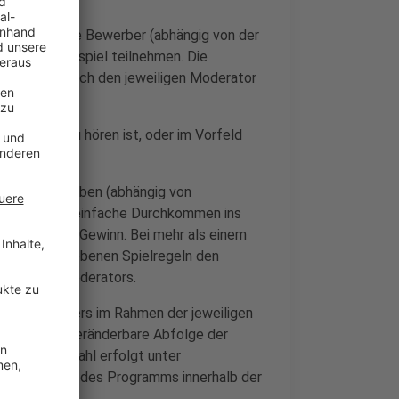
 oder mehrere Bewerber (abhängig von der
 an dem Gewinnspiel teilnehmen. Die
 Vorfeld durch den jeweiligen Moderator
ler On-Air zu hören ist, oder im Vorfeld
.
erungen/Aufgaben (abhängig von
rage oder das einfache Durchkommen ins
oderator den Gewinn. Bei mehr als einem
 bekannt gegebenen Spielregeln den
inweis des Moderators.
eines Anrufers im Rahmen der jeweiligen
e und nicht veränderbare Abfolge der
n. Die Auswahl erfolgt unter
 Musiktiteln des Programms innerhalb der