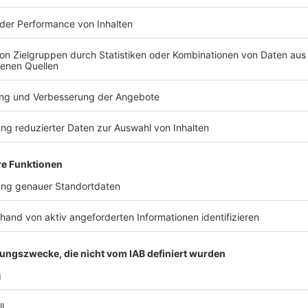
Spiel manipulieren bzw. versuchen, zu manipulieren od
bedienen.
Der Gewinnspielanbieter kann Teilnehmer ausschließ
besteht, dass diese sich im Hörfunkprogramm von
Moderator) in strafbarer, insbesondere in ehrverlet
äußern werden.
8. Ausschluss von der Ausschüttung des Gewinn
Minderjährige, die das 14. Lebensjahr nicht vollende
ausgeschlossen. Stellt der Gewinnspielanbieter nach
im Sinne von Ziff. 7 zum Ausschluss führenden Grund 
teilnahmeberechtigt im Sinne der Ziff. 3 war, kann d
Ausschüttung des Gewinns ausschließen.
9. Veröffentlichung von Namen; Promotion
RADIO WMW darf den vollständigen Namen des Gewi
den Internetseiten von RADIO WMW bekannt geben, w