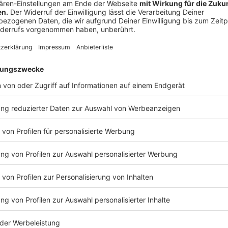
6. Gewinn
Bei Sachpreisen ist eine Barauszahlung des Gewinn
ausgeschlossen. Der Gewinnanspruch ist nicht übertr
Gewinne, die von Kooperationspartnern bzw. Preisspo
Gewinnspielanbieter nur in deren Namen an. Der Gewinn
verantwortlich für die rechtzeitige und vollständig
Sach- bzw. Rechtsmängel oder für die Zahlungsunfäh
daraus resultierenden Folgen für das Gewinnspiel.
Der in der Gewinnspielbeschreibung gegebenenfalls 
mündlich präsentierte Gewinn ist nicht zwingend m
identisch. Abweichungen, insbesondere im Modell, Fa
7. Ausschluss von Teilnehmern
Der Gewinnspielanbieter behält sich vor, Teilnehmer
auszuschließen. Dies gilt insbesondere bei schuldha
Teilnahmebedingungen oder für den Fall, dass Teiln