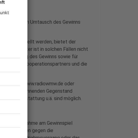
wertes bzw. ein Umtausch des Gewinns
agbar.
nsoren gestellt werden, bietet der
spielanbieter ist in solchen Fällen nicht
e Ausschüttung des Gewinns sowie für
igkeit des Kooperationspartners und die
bildlich auf www.radiowmw.de oder
it dem zu gewinnenden Gegenstand
rbe und Ausstattung u.ä. sind möglich.
 von der Teilnahme am Gewinnspiel
ften Verstößen gegen die
ehmer den Teilnahmevorgang oder das