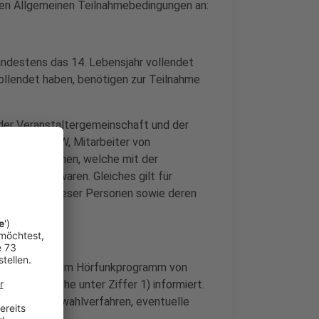
nden Allgemeinen Teilnahmebedingungen an:
indestens das 14. Lebensjahr vollendet
vollendet haben, benötigen zur Teilnahme
der Veranstaltergemeinschaft und der
on radio NRW, Mitarbeiter von
d alle Personen, welche mit der
 sind oder waren. Gleiches gilt für
en Grades dieser Personen sowie deren
winn
er Teilnehmer im Hörfunkprogramm von
ungen (siehe unter Ziffer 1) informiert.
ahme- und Auswahlverfahren, eventuelle