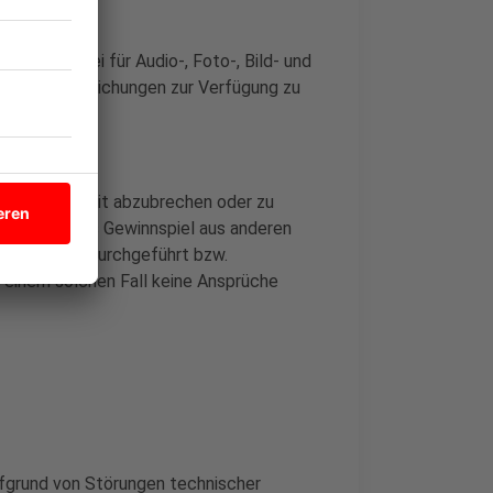
n kostenfrei für Audio-, Foto-, Bild- und
n Veröffentlichungen zur Verfügung zu
spiel jederzeit abzubrechen oder zu
oder falls das Gewinnspiel aus anderen
ründen nicht durchgeführt bzw.
 einem solchen Fall keine Ansprüche
ufgrund von Störungen technischer