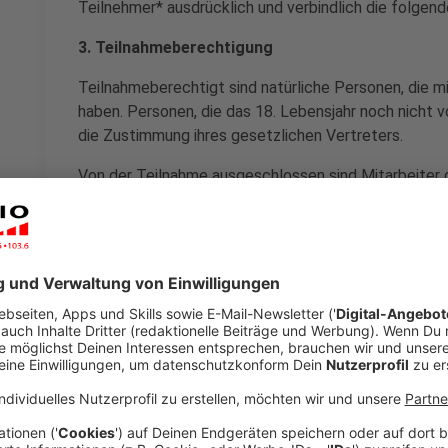
Teilnehmer* ausdrücklich und verbindlich die folge
3. Teilnahmeberechtigung
Teilnahmeberechtigt sind natürliche Personen, die m
haben. Personen, die das 18. Lebensjahr noch nicht 
die Zustimmung ihres gesetzlichen Vertreters.
Von der Teilnahme ausgeschlossen sind Mitarbeiter 
Betriebsgesellschaft von RADIO WMW, Mitarbeiter v
Kooperationspartnern des jeweiligen Gewinnspiels un
Durchführung des jeweiligen Gewinnspiels beschäftigt
Angehörige (§ 15 Abgabenordnung) ersten und zweit
Lebenspartner in eheähnlicher Gemeinschaft.
4. Ablauf des Gewinnspiels/Auswahlmechanik/Ge
Über den Ablauf des jeweiligen Gewinnspiels wird d
RADIO WMW, ggf. auch in besonderen Teilnahmebeding
Dies betrifft u.a. Beginn und Ende des Spiels, Teiln
Gewinnfragen bzw. -aufgaben.