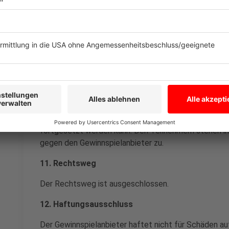
Veröffentlichung zugestimmt hat.
Der Gewinner verpflichtet sich, in vertretbarem Rahme
Textpromotions im Hörfunk, Internet oder gedruckte
stehen.
10. Abbruch Gewinnspiel
Der Gewinnspielanbieter behält sich vor, dass Gewinn
beenden. Dies gilt insbesondere bei höherer Gewalt 
(organisatorischen, technischen oder rechtlichen) G
fortgesetzt werden kann. Den Teilnehmern stehen in
gegen den Gewinnspielanbieter zu.
11. Rechtsweg
Der Rechtsweg ist ausgeschlossen.
12. Haftungsausschluss
Der Gewinnspielanbieter haftet nicht für Schäden a