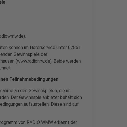
ele
adiowmw.de).
en können im Hörerservice unter 02861
ndenden Gewinnspiele der
ausen (www.radionrw.de). Beide werden
chnet.
einen Teilnahmebedingungen
lnahme an den Gewinnspielen, die im
n. Der Gewinnspielanbieter behält sich
edingungen aufzustellen. Diese sind auf
nkprogramm von RADIO WMW erkennt der