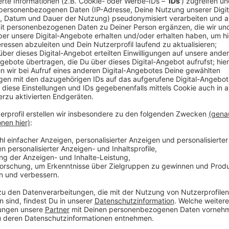
Der Moderator wählt je nach Spieldramaturgie einen
Spielvariante, z.B. Zufallsprinzip) aus, die daraufhin
Anforderungen bzw. der Spielmechanismus werden im
on Air kommuniziert.
Der Gewinnspielaufruf ist beendet, sobald ein Mitspie
anders lautende Informationen kommuniziert wurden
Sind die für das jeweilige Spiel geforderten Anford
Spielvariante, z.B. anhand der Lösung einer Rätself
Studio) vom Anrufer erfüllt worden, bestätigt der M
Teilnehmer kürt der Moderator auf Basis der vorher
Gewinner. Ist die genannte Lösung falsch, gilt der H
Der Moderator bestimmt den Zeitpunkt der Auswahl 
Spieldramaturgie selbst. Er hat dabei die festgelegt
Musiktitel und Wortbeiträge im Programm zu beachte
Berücksichtigung der Abfolge von Wortbeiträgen und
Sendestunde, in der das Gewinnspiel gestartet wird.