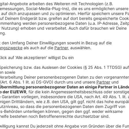
Hinweis:
RADIO WMW behält sich vor, eine Spielrunde kurz vor
5. Teilnahme über Telefon/Kosten
Eine Teilnahme am Gewinnspiel ist ausschließlich üb
Telefonnummer(n) möglich.
Ein Anruf auf der lokalen Studiohotline mit der Vor
Deutschen Telekom ist zum City- bzw. Ferntarif mögli
nach dem vom Teilnehmer genutzten Verbindungsweg
Bei 0180 5 Tarifierung kostet der Anruf 14cent/min (m
Verbindungskosten kommen erst ab dem Zeitpunkt z
Teilnehmers entgegengenommen (ggf. durch einen A
Teilnehmer ein Besetztzeichen oder einen Rufton, e
Bitte kontrollieren Sie Ihr Telefonverhalten, um un