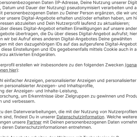
ganze war etwas ruhiger, klang erwachsener. Und erw
Hero" von ihrem neuen Album "Midnight". Taylors Sti
leicht verträumt. Aber die Nummer hat auch wieder e
Folk-Sachen. Wir finden es super.
Anzeige
Wir benötigen Ihre Z
den YouTube Video
laden!
Wir verwenden einen S
Drittanbieters, um V
einzubetten. Dieser Servi
Ihren Aktivitäten sammeln.
die Details durch und s
Nutzung des Service zu, 