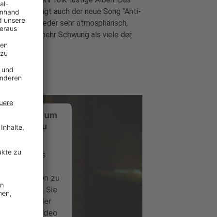
achsener klingt auch der neue Song "Anti-
mme klingt wieder sehr atmosphärisch,
in bisschen mehr Schwung als viele der
ustimmung, um
-Service zu
ervice eines
ideoinhalte
ce kann Daten zu
 Bitte lesen Sie
timmen Sie der
um dieses Video