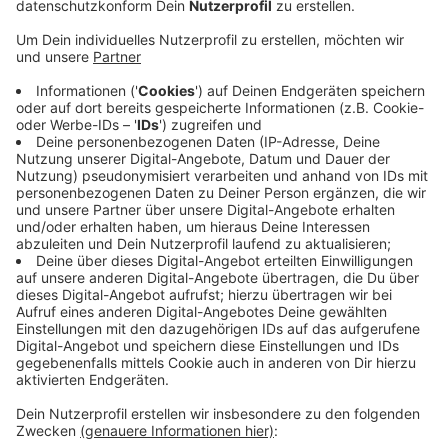
Kreistag muss Preiserhöhung noch absegnen
Anzeige
Grund ist neben der angespannten Situation der
Unternehmen wegen Corona auch der hohe
Dieselpreis. Nach diversen Abstimmungsgesprächen,
Befragungen und Beratungen hatte das der zuständige
Fachausschuss des Kreistages die Erhöhung
empfohlen. Dienstag (14.06.2022) muss aber noch der
Kreisausschuss und gut eine Woche später Kreistag
zustimmen. Die Kreise bzw. kreisfreien Städte sind per
Gesetz für die Taxitarife in ihrem Bereich zuständig.
Anzeige