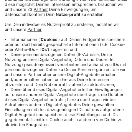
Anzeige
Täter flüchtig
Anzeige
Erst ließen sie sich am frühen Sonntagmorgen (20.02.)
im Taxi von Bocholt nach Anholt bringen, dann raubten
sie die Taxi-Fahrerin aus. Dabei hielt einer der beiden
Männer die Frau mit beiden Händen von hinten am Hals
fest. Die Täter waren etwa 17 bis 19 Jahre alt und
stiegen an der Bushaltestelle Adolf-Donders-Straße
aus. Einer der beiden Täter war circa 1,75 Meter groß,
schlank, hatte schwarze nach oben gegelte Haare,
seitlich kurz, war komplett schwarz gekleidet. Der
zweite Täter war circa 1,70 Meter groß, schlank, hatte
dunkelblonde Haare, bekleidet mit einer Jacke, die
oben rot-schwarz kariert war, helle Jeans, graue