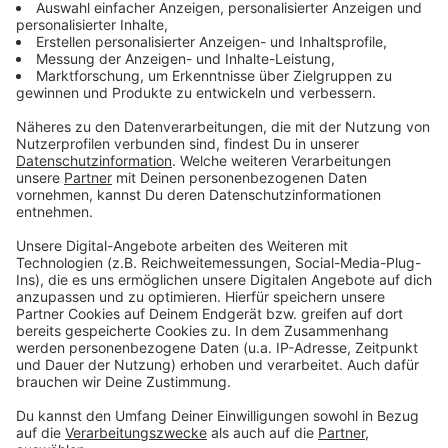
Schlossgarten. Aber die Zeugen verfolgen sie. Auf der
Flucht werfen die Räuber die Beute in einen Mülleimer.
Dann gibt es einen Schuss. Einer der Räuber schießt
auf die Verfolger. Die wurden zum Glück nicht verletzt.
Nachher stellt sich raus: es war eine Gaspistole mit
der gefeuert worden ist. Doch auch der Schuss kann
die Zeugen nicht abhalten. Sie setzen die Verfolgung
fort und überwältigen einen Täter. Auf einem
Parkplatz an der Hindenburgallee entwaffnen sie ihn
und halten ihn bis zum Eintreffen der Polizei fest. Am
Ort der Festnahme steht auch das Fluchtfahrzeug der
Räuber, ein schwarzer Peugeot mit niederländischen
Kennzeichen. Das Auto, die Waffe sowie der Schmuck
werden sichergestellt. Gleichzeitig läuft die Fahndung
nach dem zweiten Täter. Unter Einbindung eines
Polizeihubschraubers sowie zusätzlichen
Polizeikräften aus Gronau und Borken. Auch die
Öffentlichkeit wird über die Social Media Kanäle und
das Presseportal der Kreispolizeibehörde Borken und