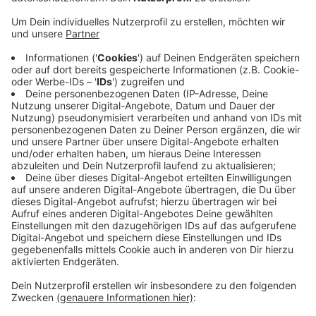
Ahaus. Eine Angestellte will ihre Arbeit im
Juweliergeschäft beginnen. Ihr Chef öffnet die Tür
und will sie in den Laden lassen. Diesen kleinen
Moment der offenen Tür nutzen zwei Räuber aus den
Niederlanden (17 und 22 Jahre). Sie drängeln und
drücken gegen die Tür und kommen so ins
Juweliergeschäft. Einer der beiden schlägt den
Juwelier nieder und verletzt ihn leicht. Der zweite
schlägt mit einem Hammer eine gläserne Trennwand
ein. Er packt wertvolle Schmuckstücke in eine Tüte.
Damit wollen die Räuber den Laden dann verlassen.
Aber das gelingt ihnen nicht direkt. Zwei Zeigen halten
sie auf. Die beiden Zeugen hatten den Überfall
beobachtet und schnell reagiert. Von außen halten sie
die Tür des Juweliergeschäfts zu und versuchen so
die Räuber an einer Flucht zu hindern. Erst als die
Räuber mit einer Schusswaffe drohen und mit einem
Hammer auf die Tür einschlagen geben die Zeugen die
Tür wieder frei. Die Räuber flüchten Richtung