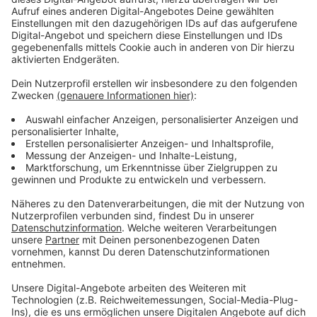
schaffen. Gerade ist sie MTV Push Artist des Monats
Juli. Tate McRae lebt seit sie sechs ist im
kanadischen Calgary, die ersten Lebensjahre hatte sie
im Oman verbracht. Sie machte sich als kompetitive
Tänzerin einen Namen und belegte in der 13. Staffel
der FOX-Serie "So You Think You Can Dance" den
zweiten Platz. Bei den renommierten Dance Awards
wurde sie dreimal als "The Best Dancer"
ausgezeichnet und trat bereits in der TV-Show "Ellen"
und den Teen Choice Awards auf.
Anzeige
Wir benötigen Ihre
Zustimmung, um den YouTube
Video-Service zu laden!