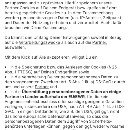
Wir verwenden einen Service eines
Drittanbieters, um Videoinhalte
einzubetten. Dieser Service kann
Daten zu Ihren Aktivitäten
sammeln. Bitte lesen Sie die
Details durch und stimmen Sie der
Nutzung des Service zu, um dieses
Video anzusehen.
Mehr Informationen
Tate McRae - You Broke Me First (Official Video)
Akzeptieren
Anzeige
powered by
Usercentrics Consent
Management Platform
Anzeige