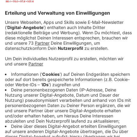
"You Broke Me First" ist für mich ein ganz besonderer
Song“, erklärt sie. "Er handelt von jemandem in einer
Beziehung, der sich einen Dreck um den anderen
schert, aber nach sechs Monaten beschließt, wieder
angekrochen zu kommen. Es geht um das Gefühl, zu
wissen, wie viel ein Mensch dir bedeutet, aber
dennoch diesmal nicht wieder schwach zu werden. Ich
hoffe, dass jeder einen Bezug zu diesem Song hat, so
wie ich."
Anzeige
Im Februar wurde Tate zu einem der "YouTube Music’s
Artist on the Rise" gekürt. Das Newcomer-Künstler-
Programm der Video-Plattform fokussiert sich auf
Talente, die im Begriff sind, den Durchbruch zu