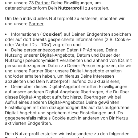
Anzeige
Spritpreise im Überblick
Anzeige
Die Antwort fällt eindeutig aus: besser noch hier im
Westmünsterland tanken. Denn in den Niederlanden
und auch in Frankreich ist der Sprit meist teurer, als
hier bei uns. In den Niederlanden ist der Liter Benzin im
Schnitt 19 Cent teurer, Diesel knapp 10 Cent. In
Frankreich sind es 5 Cent bis 7 Cent. Anders sieht es in
Luxemburg aus. Da sind beide Spritsorten deutlich
billiger als in Deutschland. In Belgien ist dagegen nur
Diesel teurer, Super E5 günstiger. Hier findet Ihr eine
Übersicht über die aktuellen
Deutschen
und