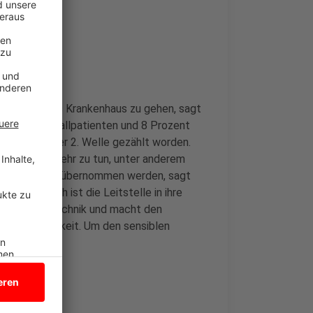
im Notfall ins Krankenhaus zu gehen, sagt
r Schlaganfallpatienten und 8 Prozent
n während der 2. Welle gezählt worden.
e hat sogar mehr zu tun, unter anderem
en Fahrdienst übernommen werden, sagt
it Mittwoch ist die Leitstelle in ihre
 die neue Technik und macht den
 Öffentlichkeit. Um den sensiblen
rden.