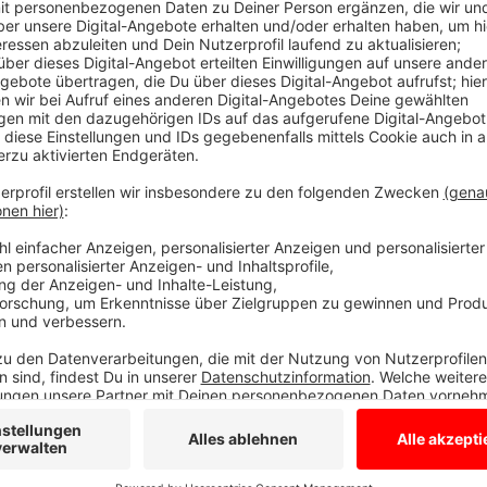
Die Angst vor Corona
Anzeige
Die Angst vor Corona hält viele Menschen davon ab, 
die gesetzliche Krankenkasse AOK. 9 Prozent wenige
weniger Herzinfarktpatienten seien auf den Statione
Das kann unsere Feuerwehr hier nicht bestätigen. Si
weil die positiven Patienten nicht mehr vom normal
der Chef der Feuerwehrleitstelle Stephan Kruthoff. Se
neuen Räumlichkeiten umgezogen. Sie testet gerade
Neustart auch sonst wegen der Pandemie ohne große
Bereich und seine Mitarbeiter nicht unnötig zu gefäh
Anzeige