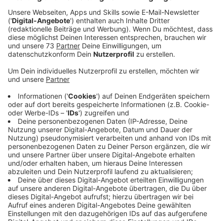
Anzeige
Bogenschießen ab 10 Jahre
Anzeige
Das ganze Event geht von 11 bis 17 Uhr und findet am
Haberskamp in Gronau statt. Parken kann man aber am
besten an der Laubstiege und dann zum Gelände rüber
laufen. Die Bogenschützen in Gronau sind einer der
wenigen Bogenschützenvereine im Westmünsterland.
Im Repertoire haben die 3D-Parcours mit 40
naturgetreuen Wildtierattrappen, welche teilweise
auch von einem 6 Meter hohen Schießturm ins Visier
genommen werden können. Alles um ein möglichst
realistisches Jagd-Szenario zu erschaffen. Unter