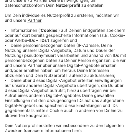
Anzeige
Kontaktdaten zu unserem IHK-
Ausbildungsexperten
Anzeige
Die Schüler wissen nicht, wo sie sich bewerben
können. Helfen könnte da der Tag der
Ausbildungschance der Industrie- und
Handeslkammern in NRW. Heute(08.06.) stehen
landesweit in jeder IHK Experten bereit, die Euch alle
Fragen rund ums Thema Ausbildung beanworten.
Auskunft wird dabei per Telefon, Videotalk oder auch
Chat gegeben. Alle Kontaktdaten zu unserem IHK-
Ausbildungsexperten bekommt Ihr hier: IHK Nord
Westfalen Hotlines: 0251 707-555