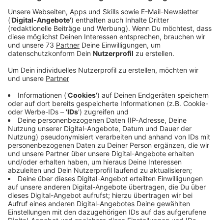
Anzeige
Apotheken sind bereit für das elektronische
Rezept
Anzeige
©
RADIO WMW
Anzeige
Medikamente, die das Verfallsdatum überschritten
haben, dürfen nicht mehr angewendet werden, sagt
der Sprecher der Apothekerschaft im Altkreis Borken-