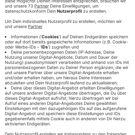
Anzeige
Die SVS Versorgungsbetriebe reagieren auf die
Wasserknappheit in diesem Sommer. Denn während
der extremen Hitze sah es in Stadtlohn, Vreden und
Südlohn mit dem Trinkwasser ziemlich kritisch aus.
Deshalb wird gerade ein neuer Brunnen in Hundewick
gebohrt. Das berichtet die Münsterlandzeitung. Der
neue Brunnen soll aus einer Tiefe von gut 60 Metern
Grundwasser fördern und so die bestehenden fünf
Trinkwasserbrunnen entlasten. Die Genehmigung für
einen weiteren Wasserspeicher liegt mittlerweile auch
vor. Und der Versorger SVS plant bis 2024 den Neubau
einer Wasserleitung von Borken nach Stadtlohn. Am
Grundproblem ändert das aber nichts, denn zu
Spitzenzeiten bei Hitze verbrauchen die Stadtlohner,
Vredener und Südlohner mehr Wasser, als gefördert
werden darf. Ein Rasensprenger verbraucht z.B. 800