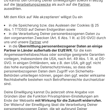
Anzeige
Unsere Morningshowmoderatoren Daniel Krawinkel und
Silvia Ochlast haben gewettet, dass der SV Gescher
es NICHT schafft, um 15 Uhr die größte, klingende
Glocke aus mindestens 200 Menschen in einer
Sporthalle in Gescher zu formen. Alle
Glockenmitglieder müssen natürlich die Vereinsfarben
tragen und damit die Glocke auch wirklich klingt, sollte
jeder eine Glocke oder zumindest einen Schlüsselbund
oder ähnliches mitbringen.
Der SV Gescher hat es geschafft!
So konnte sich
der Verein die nächsten 500 Euro, insgesamt also 1000
Euro für den Verein sichern.
Anzeige