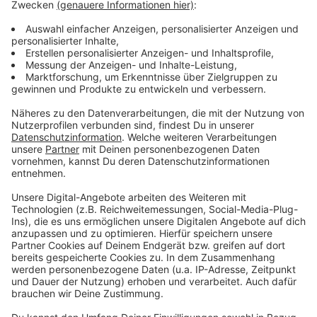
Scheine für Vereine in Gescher
Anzeige
Wir von RADIO WMW sagen Euch mit einem kleinen
Weihnachtsgeschenk
"Danke
" und belohnen Euch
dafür, dass Ihr Euch während des ganzen Jahres für
Euren Verein einsetzt. In dieser Runde hat sich der SV
Gescher 1000 Euro gesichert! Nachdem sich Claudia
rechtzeitig mit dem richtigen Vereinscode bei uns
gemeldet und somit schon 500 Euro für den Verein
abgeräumt hatte, ging es danach um eine ganz
bestimmte Wette.
Anzeige
Die Wette: