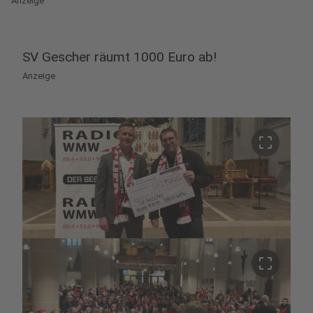
Anzeige
SV Gescher räumt 1000 Euro ab!
Anzeige
crop_free
crop_free