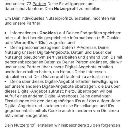
Video-Service zu laden!
Wir verwenden einen Service eines
Drittanbieters, um Videoinhalte
einzubetten. Dieser Service kann
Daten zu Ihren Aktivitäten
sammeln. Bitte lesen Sie die
Details durch und stimmen Sie der
Nutzung des Service zu, um dieses
Video anzusehen.
Mehr Informationen
Eine Glocke aus über 500 Menschen - das hat der SV
Gescher in der schönen Pankratiuskirche auf die Beine
Akzeptieren
gestellt. Damit hat die Wette mehr als erfüllt und sich
powered by
Usercentrics Consent
1000 Euro für den Verein gesichert!
Management Platform
Anzeige