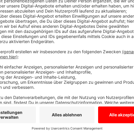
Alle vier Wochen werden Wasserproben g
Anzeige
Das hat das Landesumweltamt mitgeteilt. Die Bewer
letzten vier Jahre. Ausserdem nimmt das Kreisgesu
mindestens alle vier Wochen Wasserproben.
Hier gibt es aktuelle Infos zur Badegewässerqual
Anzeige