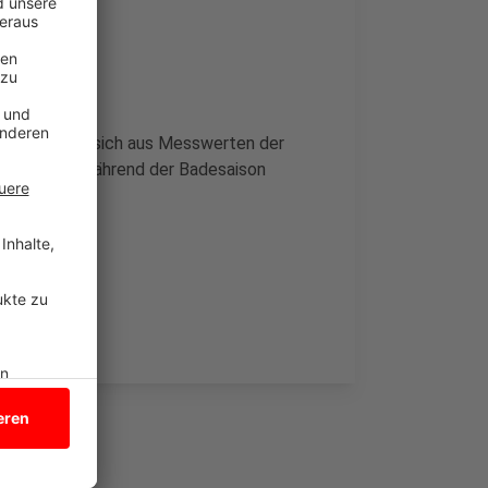
enommen
tung ergibt sich aus Messwerten der
ndheitsamt während der Badesaison
ität in NRW.