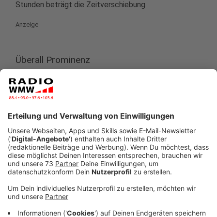
Stunden beträgt die Zeitverschiebung.
Anzeige
Überall Prominenz
Anzeige
Für das größte Einzelsport-Event des Jahres gehört
es sich natürlich, dass diverse Prominente in Miami vor
Ort sein werden. So werden zum Beispiel
Jennifer
Lopez und Shakira
in der Halbzeit auftreten. In der
berühmten "Halftime-Show" treten jährlich Musik-
Stars auf und sorgen für gute Stimmung - auch unter
den weniger begeisterten American-Football-
Zuschauern.
Anzeige