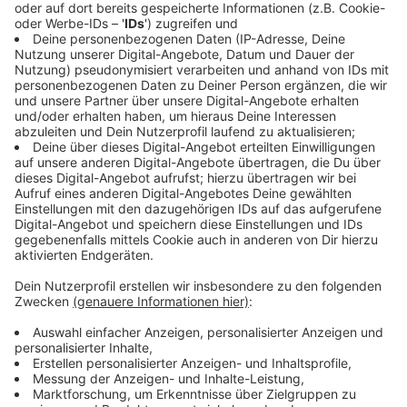
In Miami findet der Super Bowl am 2. Februar (18.30 Uhr
Ortszeit) statt.
Anzeige
Daneben wissen wir schon, dass
Demi Lovato
die US-
amerikanische Nationalhymne singen wird. Und die
Kameras werden bestimmt noch sehr viele andere
Promis auf den Zuschauerrängen einfangen.
Anzeige
Das Fast-Food-Festival
Anzeige