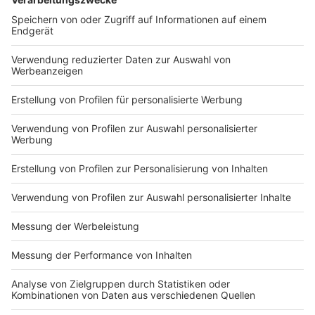
Wo kann in den Super Bowl verfolgen?
Anzeige
Im deutschen Fernsehen überträgt der Sender
ProSieben
ab 22.45 Uhr den Super Bowl. Der Sport-
Streamingdienst
DAZN
ist ebenfalls live dabei und
geht ab 23.45 Uhr auf Sendung. Hier könnt ihr zwischen
deutschem und englischsprachigen Kommentar
wählen.
Anzeige
Auf welche Regeln muss ich achten?
Anzeige
Wer nur ganz selten American Football schaut, wird