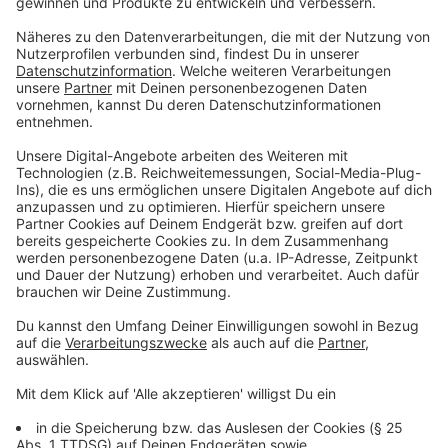
Nicht nur in den USA sondern auch in Deutschland wird
zum Super Bowl hin meistens auf Fast Food gesetzt.
Egal ob Chicken Wings, Burger, Hot Dogs, Pizza und
Co.: Hauptsache es schmeckt. Deshalb bieten auch
einige Lieferdienste bei uns einen Extra-Service in der
Nacht an, falls um 2 Uhr der Hunger doch zu groß sein
sollte.
Anzeige
Werbespots mit Trump
Anzeige
Wie in jedem Jahr produzieren große Firmen
aufwendige Werbespots, die in der Halbzeit und in
Spielunterbrechungen ausgestrahlt werden. So zum