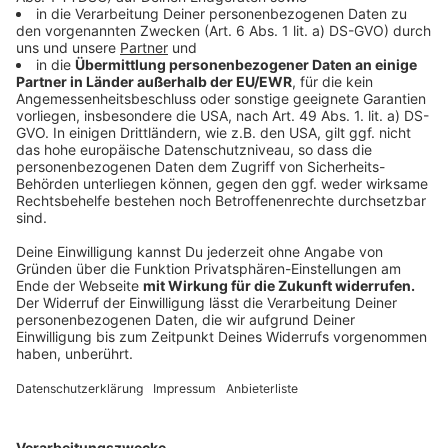
Beispiel Nike, Pepsi, Budweiser oder Fast-Food-
Firmen. Rund 30 Sekunden Werbung während des
Super Bowls kostet eine Firma alleine
5 Millionen
Dollar
!
Anzeige
In diesem Jahr allerdings kommt auch die Politik ins
Spiel, denn: Es ist Wahljahr in den USA und das nutzen
insbesondere zwei Politiker mit Werbungen während
des Spiels. US-Präsident
Donald Trump
und Kandidat
Michael Bloomberg
sollen laut Medienberichten
jeweils einen 60-Sekunden-Werbespot geschaltet
haben.
Anzeige