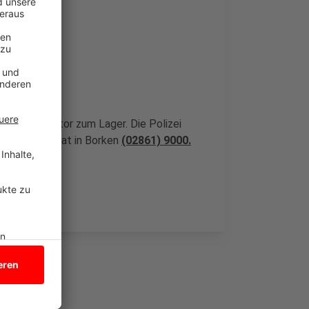
nd das Rolltor zum Lager. Die Polizei
inalkommissariat in Borken
(02861) 9000.