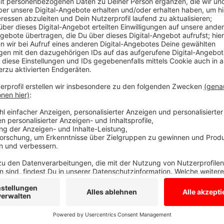
Anzeige
Polizei bittet um Hinweise
Anzeige
Dabei beschädigten sie das Schloss am Einfahrtstor u
bittet um Hinweise, die Nummer findet ihr hier: Krim
Anzeige