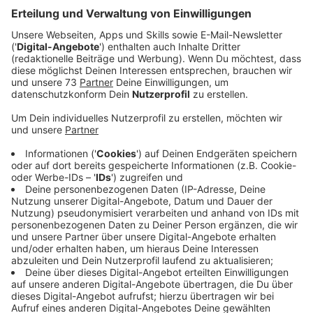
Anzeige
800.000 Euro für neuen Kunstrasenplatz in
Oeding?
Anzeige
Der Südlohner Gemeinderat entscheidet Mittwoch
Abend (10.12.25) über ein bedeutendes Sportprojekt:
Den Umbau des Rasenplatzes beim FC Oeding in einen
modernen Kunstrasenplatz. Das 800.000 Euro teure
Vorhaben soll die Sportanlage deutlich wetterfester
und robuster machen. Eine Bundesförderung von bis zu
45 Prozent der Kosten ist möglich.
FC Oeding unterstützt Projekt mit 150.000 Euro