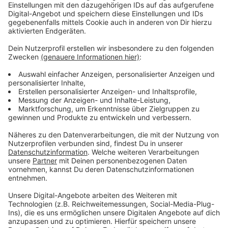
Die Gemeinde Südlohn plant das Vorhaben gemeinsam
mit dem FC Oeding. Der Verein will das Projekt mit
150.000 Euro durch Spenden und eigene Mittel
unterstützen. Mit dem neuen Kunstrasenplatz sollen
Spielausfälle wegen schlechter Witterung deutlich
reduziert werden. Kunstrasen gilt als robuster und
ermöglicht eine ganzjährige Nutzung der Sportanlage.
Trend zu Kunstrasen im Kreis Borken
Im Kreis Borken setzen bereits mehrere Vereine auf
Kunstrasenplätze. Erst Anfang der Woche wurde beim
DJK Barlo ein neuer Kunstrasenplatz eröffnet, der
nach nur dreieinhalb Monaten Bauzeit fertiggestellt
wurde. Der moderne, sandverfüllte Platz ersetzt dort
den bisherigen Ascheplatz und ermöglicht mit LED-
Flutlicht ganzjährigen Trainings- und Spielbetrieb.