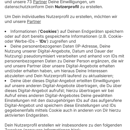
Anzeige
Unfall-Ursache noch unklar
Anzeige
Ein 79-jähriger Autofahrer aus Ochtrup war zwischen
Ochtrup und Metelen aus ungeklärter Ursache in den
Gegenverkehr geraten. Dort stieß er mit einem
entgegenkommenden Ford Transit zusammen. Der
drehte sich und kollidierte noch mit der
Leitplanke. Drei Menschen wurden schwer und drei
weitere leicht verletzt, darunter ein Kind. Im Einsatz
waren auch ein Rettungshubschrauber und ein
spezielles Unfallaufnahmeteam der Kreispolizei
Steinfurt. Die B54 war rund 5 Stunden lang komplett