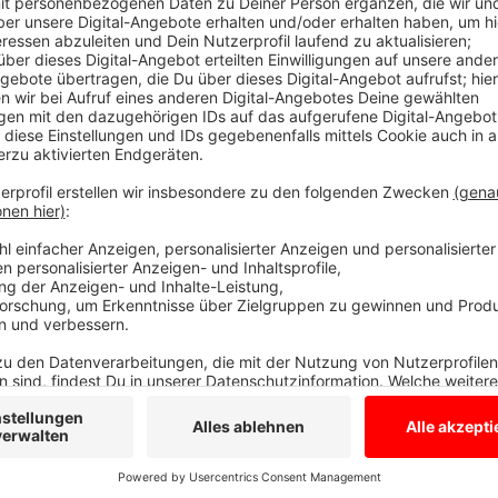
Jeder kann mithelfen
Anzeige
In diesem Jahr wird allerdings nicht sehr viel an den
sein, da die Vögel wegen der milden Temperaturen lei
Naturschutzbund NABU. Dazu kommt, dass Eichen, Buc
Früchte tragen und deshalb einige Vögel eher in den W
zu kommen. Die "Stunde der Wintervögel" ist laut N
wissenschaftliche Mitmachaktion.
Wir ihr mitmache
Anzeige