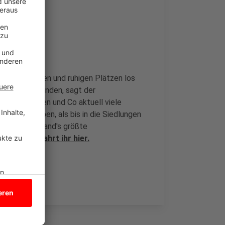
 Futterhäuschen und ruhigen Plätzen los
cht Futter finden, sagt der
hen, Fichten und Co aktuell viele
äldern bleiben, als bis in die Siedlungen
ABU Deutschland's größte
n könnt erfahrt ihr hier.