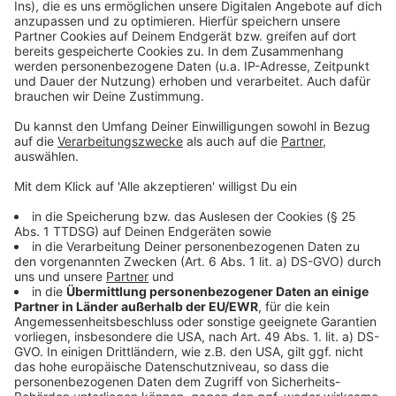
den Autos. "Das Fahrzeug müsste selbst einbremsen,
wenn die Software merkt, dass der Fahrer falsch auf
die Autobahn fährt", erklärt der Wissenschaftler.
"Stopp-Hände" an den Auffahrten wie in Österreich
würden zwar nicht schaden. Bei bewussten
Falschfahrten oder Demenz seien sie aber absolut
unwirksam.
Info:
Die Unfallforscher weisen auf die dünne
Datenlage ihrer Studie hin. International gibt es mit
Ausnahme zur Psychologie keine Studien
zu Falschfahrern. Vergleichszahlen über mehrere Jahre
gibt es demnach ebenfalls nicht.
Anzeige