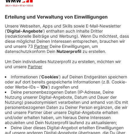
Anzeige
(dpa) Bei einem Drittel der dabei rund 220
untersuchten Fälle von Falschfahrern haben die Fahrer
im fließenden Verkehr gewendet. Bei über 40 Prozent
der in der Studie beleuchteten Falschfahrten sind die
Geisterfahrer älter als 75 Jahre, wie der Leiter der
Unfallforschung der Versicherer (UDV), Siegfried
Brockmann, in Münster erklärte. Bei den Senioren
spielt nach dessen Schilderung oft Verwirrtheit und
Demenz eine Rolle, während bei den jungen
Geisterfahrern Selbsttötungsgedanken eine Rolle
spielen oder die Flucht vor der Polizei.
Anzeige
Anzeige