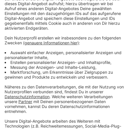
So kam die Studie zustande
Anzeige
Brockmann und sein Team haben für die Studie die
Schadensakten der Versicherer, Unfallinformationen
der Polizei und Medienberichte ausgewertet. Zu 80
Prozent stammen die rund 220 Fälle auf deutschen
Autobahnen, die nun untersucht wurden, aus dem
Zeitraum ab 2015. Einen Jahresvergleich, also eine
Aussage dazu, ob Geisterfahrten zunehmen, ist nicht
möglich. Die amtlichen Unfallstatistiken sagen zum
Thema Geisterfahrer laut Brockmann praktisch nichts
aus. Hier werden auch Unfälle innerorts und zum
Beispiel mit Radfahrern als Falschfahrer ausgewiesen.
Brockmann setzt in der Zukunft auf die Software in