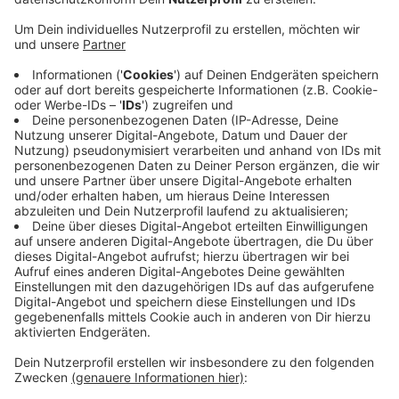
Anzeige
Die Stromautobahn A-Nord soll zukünftig Windstrom
von Emden bis ins Rheinland transportieren. Dafür
muss eine 300 Kilometer lange Trasse gebaut werden.
Ein großer Teil davon läuft auch durch den Kreis
Borken. Der genaue Streckenverlauf ist ab der Woche
vom 18. bis 24. Dezember auf der Seite der
Bundesnetzagentur einsehbar. Dann beginnt das
sogenannte Anhörungsverfahren. Zwei Monate lang
könnt Ihr dann Stellung zu den Plänen nehmen. Wenn
es keine Einwände gibt und alles nach Plan läuft,
starten die Bauarbeiten bei uns im Frühjahr 2025.
Anzeige