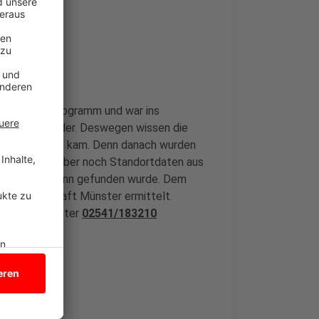
wilderungsprogramm und war ins
ug einen Sender. Deswegen wissen die
 April zu Tode kam. Denn danach wurden
 Tage später aber noch Standortdaten aus
 der Adler dann gefunden wurde. Dem
atsanwaltschaft Münster ermittelt.
s Coesfeld unter
02541/183210