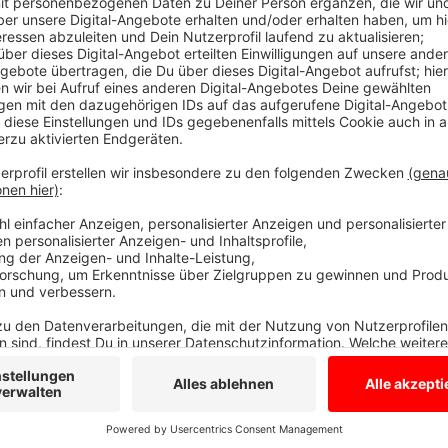
Hinweise
Anzeige
Der Seeadler stammte aus einem französischen Aus
Naturschutzgebiet Letter Bruch eingewandert. Er tr
Behörden, dass der seltene Greifvogel bereits am 1.
keine Vitaldaten mehr übermittelt. Es gingen einige
Reken und später aus der Nähe von Lembeck ein, wo
oder den Tätern drohen bis zu 5 Jahre Haft. Die Sta
Hinweise nimmt die Untere Jagdbehörde des Kreise
entgegen.
Anzeige