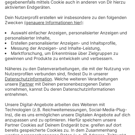
Stadtwerke Borken Emergy sowie der Lokalwerke
Westmünsterland. Diese Maßnahmen könnten zu
Einschränkungen in der Energie- und Wasserversorgung
führen.
Am
Freitag
wird der Streik auf den Nahverkehr
ausgeweitet. Die Regionalverkehr Münsterland (RVM)
wird bestreikt.In den Kreisen Coesfeld, Steinfurt und
Warendorf fallen die Busse den ganzen Tag aus.
Bei uns im Kreis Borken wird für einige Stunden bis 8
Uhr gestreikt.
Dadurch kommt es bis etwa 10 Uhr zu Verspätungen
und Ausfällen, unter anderem bei den Linien S70/71,
X80 und R76.
Welche Fahrten genau ausfallen, findet Ihr hier!
Anzeige