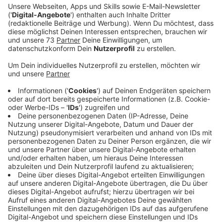
Nahverkehr. Bürger sollten sich auf mögliche
Beeinträchtigungen einstellen.
Veröffentlicht:
Mittwoch, 19.02.2025 13:23
Anzeige
Auswirkungen des Streiks noch nicht
absehbar
Anzeige
Im Zuge des aktuellen Tarifstreits im Öffentlichen
Dienst hat die Gewerkschaft ver.di zu Warnstreiks im
Westmünsterland aufgerufen. Betroffen sind am
Donnerstag
die Mitarbeiter der Stadtwerke Rhede, der
Bocholter Energie- und Wasserversorgung (BEW), der