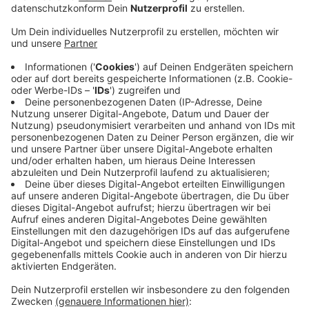
Anzeige
Warnstreik den ganzen Tag!
Anzeige
Damit sollen sie deutlich machen, was sie vom
Angebot der Arbeitgeberseite in den aktuellen
Tarifverhandlungen halten. Die Barmer will ihren
Beschäftigten erst im 2. Jahr etwas mehr zahlen.
Doch das gleicht gerade mal die Inflation aus, kritisiert
ver.di. Die Gewerkschaft fordert 7 Prozent mehr Geld.
Der Streik hat aber keine Auswirkungen auf uns im
Westmünsterland!
Die Geschäftsstellen in
Stadtlohn, Bocholt und Borken sind normal
geöffnet!
Anzeige