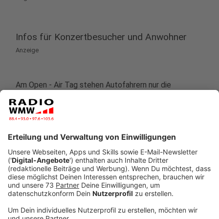
Infos für Konzertbesucher und Anwohner
Anzeige
Am Open - Air Tag stehen Autofahrern nur die
Dinxperloer Straße
,
Falkenstraße
und
Bussardweg
zur Verfügung um zum Open - Air Gelände am Hünting
zu kommen.
Anzeige
Hier sind Straßensperrungen
Anzeige