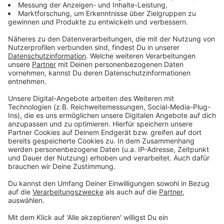
Anzeige
Parkgebühr auf allen Plätzen: 4 Euro
P1 - P2:
Einfahrt Bussardweg
P3 - P6:
Einfahrt Falkenstraße
Von dort sind es ca. 1,5 km zu Fuß zum
Konzertgelände
Park & Ride Parkplatz
, Gigaset Firmengelände,
Siemensstraße 32, 46395 Bocholt (von dort aus
Pendelbus von 15.00 - 19.40 Uhr im ca. 20 min Takt
zum Kreisverkehr am Stadion) - kostenlos für
Konzertbesucher
Behindertenparkplätze
stehen
Am Hünting“/ Ecke
Moddenborgstraße
zur Verfügung