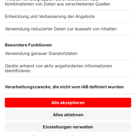
Sperrung ab
Kreisverkehr Winterswijker Straße/
Ecke „Up de Welle“
zu durchfahren.
Anzeige
Anzeige
Anzeige
Anzeige