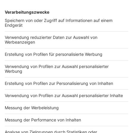
Infos für Anwohner
Anzeige
Anwohner aus Hemden, der Moddenborgstraße und
der Waldsiedlung am Bahia
Umleitung
über die
Dinxperloer Straße
und die
Morshüttenstegge
Anzeige
Anwohner zwischen Hemdener Weg/ Ecke Alfred-
Mozer-Straße und der Adenauerallee und „Up de
Welle“
Durchfahrtsscheine
um die Sperrung
Hemdener
Weg/ Ecke Willingsweide (Hotel Schwung)
sowie die