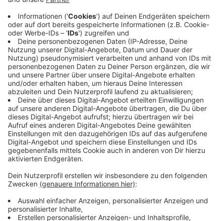
ab 14 Uhr (für Autofahrer)
Hemdener Weg (zwischen Hotel Schwung
[Willingsweide] und Alffstraße),
Alffstraße
Moddenborgstraße
„Am Hünting“
"Up de Welle"
Ab 16 Uhr (für Radfahrer)
Alffstraße
Hemdener Weg
(zwischen Minigolfanlage und Ecke Alffstraße
Anzeige
Hier könnt Ihr parken