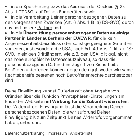
Anzeige
Anreise mit öffentlichen Verkehrsmitteln
Anzeige
Vor dem Konzert:
Pendelbusse ab 15 - 19.45 Uhr im
15 min Takt von BusTreff zum Kreisverkehr Hemdener
Weg/ Up de Welle
Nach dem Konzert
ab 23 - 01.45 Uhr Pendelbusse im
15 min Takt vom Kreisverkehr Hemdener Weg / Up de
Welle zum BusTreff
Vom Bustreff fahren die normalen Linienbusse.
Anzeige