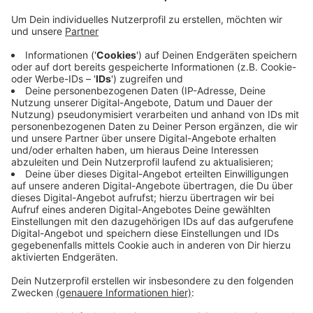
Es hat schon eine Reihe von Unfällen
gegeben
Anzeige
Zum Beispiel gab es auf der B70 zwischen Borken und
Südlohn mehrere Unfälle. Auch die B67 ist betroffen.
Die ist ab 6.00 Uhr zwischen Ramsdorf und Borken-
Gemen gesperrt, weil ein LKW aus dem Graben
geborgen werden muss. Die Polizei geht davon aus,
dass die Sperrung 4 bis 5 Stunden dauert.
Anzeige